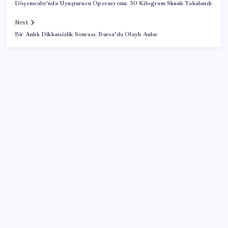
Döşemealtı’nda Uyuşturucu Operasyonu: 30 Kilogram Skunk Yakalandı
Next
Bir Anlık Dikkatsizlik Sonrası: Bursa’da Olaylı Anlar
SON YAZILAR
Açlık krizine karşı 9 sağlıklı kurtarıcı! Paketli
atıştırmalıklar yerine bunları tüketin
HUAWEI Yeni Ekosistem Ürünlerini Duyurdu: Pura
90s, MatePad Air 2026 ve Watch Kids X1
Gökhan Günaydın: ‘Ferman padişahınsa meydanlar