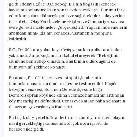
geldi. İddiaya göre, S.C. bebeği Ela’nın boğazını keserek
hayatını sonlandırdıktan sonra evden uzaklaştı. Durumu fark
eden komşuların ihbarıyla polis ve sağlık ekipleri, olay yerine
intikal etti. Olay Yeri İnceleme ekipleri ve Cumhuriyet savcısı,
evde gerekli incelemeleri gerçekleştirdi. Yapılan incelemelerin
ardından minik Ela’nın cenazesi hastanenin morguna
kaldırıldı.
S.C., D-100 kara yolunda yürüyüş yaparken polis tarafından
yakalandı. Anne, suçlamaları kabul etmeyerek, “Bebeğimin
ölümüne ben sebep olmadım, onu kimin öldürdüğünü de
bilmiyorum” şeklinde konuştu.
Bu arada, Ela C.’nin cenazesi otopsi işlemlerinin
tamamlanmasının ardından ailesine teslim edildi. Küçük
bebeğin cenazesi, Bolu’nun Gerede ilçesine bağlı
Demircisopran köyünde kılınan cenaze namazının ardından
köy mezarlığına defnedildi. Cenazeye katılan baba Selahattin
C., acısını gözyaşlarıyla ifade etti.
Bu trajik olay, yerel halkta derin bir üzüntü yaratırken, olayın
nasıl gerçekleştiği konusunda birçok soru işareti de
beraberinde geldi.