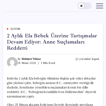
Skip
to
content
EĞITIM
2 Aylık Ela Bebek Üzerine Tartışmalar
Devam Ediyor: Anne Suçlamaları
Reddetti
2
By
Mehmet Yılmaz
yorumlar kapalı
Aylık
26 Nisan 2026
1 Min Read
Ela
Bebek
Üzerine
Bolu’da 2 aylık Ela bebeğin ölümüne ilişkin şok edici detaylar
Tartışmalar
gün yüzüne çıktı. Bebeğin annesi S.C., emniyette verdiği ilk
Devam
Ediyor:
ifadede, kendisine yöneltilen suçlamaları kesin bir dille
Anne
reddetti. S.C., “Bebeğimi kesinlikle ben öldürmedim” diyerek
Suçlamaları
savunmasını yaptı.
Reddetti
için
Olay, 25 Nisan akşamı Bolu’nun Gerede ilçesinde meydana