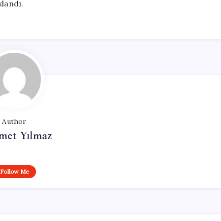
klandı.
Author
et Yılmaz
Follow Me