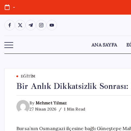
Skip
-
to
content
https://www.facebook.com/
https://twitter.com/
https://t.me/
https://www.instagram.com/
https://youtube.com/
ANA SAYFA
E
EĞITIM
Bir Anlık Dikkatsizlik Sonrası:
By
Mehmet Yılmaz
27 Nisan 2026
1 Min Read
Bursa’nın Osmangazi ilçesine bağlı Güneştepe Mahal