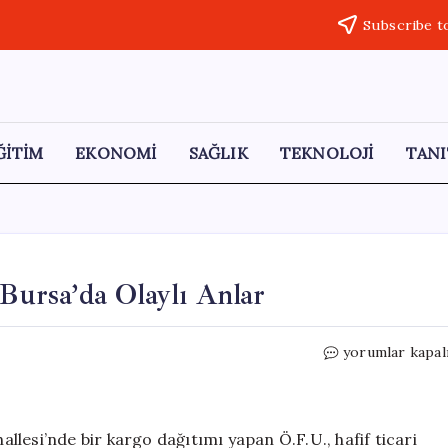
Subscribe t
ĞİTİM
EKONOMİ
SAĞLIK
TEKNOLOJİ
TANI
 Bursa’da Olaylı Anlar
Bir
yorumlar kapal
Anlık
Dikkatsizlik
Sonrası:
Bursa’da
lesi’nde bir kargo dağıtımı yapan Ö.F.U., hafif ticari