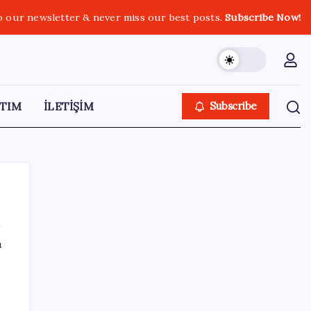
o our newsletter & never miss our best posts.
Subscribe Now!
TIM
İLETİŞİM
Subscribe
ı
SON YAZILAR
Son dakika… ‘Çerçeve yasa’ TBMM
Başkanlığı’na sunuldu: 360’a yakın