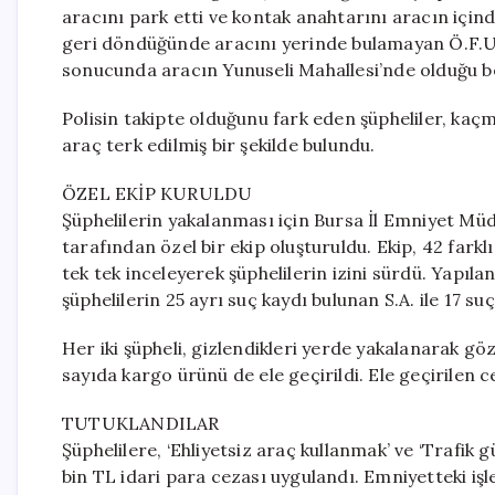
aracını park etti ve kontak anahtarını aracın içi
geri döndüğünde aracını yerinde bulamayan Ö.F.U.
sonucunda aracın Yunuseli Mahallesi’nde olduğu bel
Polisin takipte olduğunu fark eden şüpheliler, kaç
araç terk edilmiş bir şekilde bulundu.
ÖZEL EKİP KURULDU
Şüphelilerin yakalanması için Bursa İl Emniyet Mü
tarafından özel bir ekip oluşturuldu. Ekip, 42 far
tek tek inceleyerek şüphelilerin izini sürdü. Yap
şüphelilerin 25 ayrı suç kaydı bulunan S.A. ile 17 su
Her iki şüpheli, gizlendikleri yerde yakalanarak göz
sayıda kargo ürünü de ele geçirildi. Ele geçirilen c
TUTUKLANDILAR
Şüphelilere, ‘Ehliyetsiz araç kullanmak’ ve ‘Trafik
bin TL idari para cezası uygulandı. Emniyetteki i