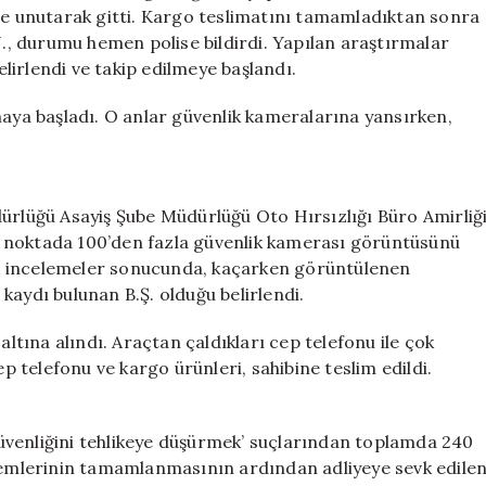
Olaylı
nde unutarak gitti. Kargo teslimatını tamamladıktan sonra
Anlar
, durumu hemen polise bildirdi. Yapılan araştırmalar
için
irlendi ve takip edilmeye başlandı.
maya başladı. O anlar güvenlik kameralarına yansırken,
dürlüğü Asayiş Şube Müdürlüğü Oto Hırsızlığı Büro Amirliğ
klı noktada 100’den fazla güvenlik kamerası görüntüsünü
ılan incelemeler sonucunda, kaçarken görüntülenen
ç kaydı bulunan B.Ş. olduğu belirlendi.
altına alındı. Araçtan çaldıkları cep telefonu ile çok
ep telefonu ve kargo ürünleri, sahibine teslim edildi.
 güvenliğini tehlikeye düşürmek’ suçlarından toplamda 240
şlemlerinin tamamlanmasının ardından adliyeye sevk edile