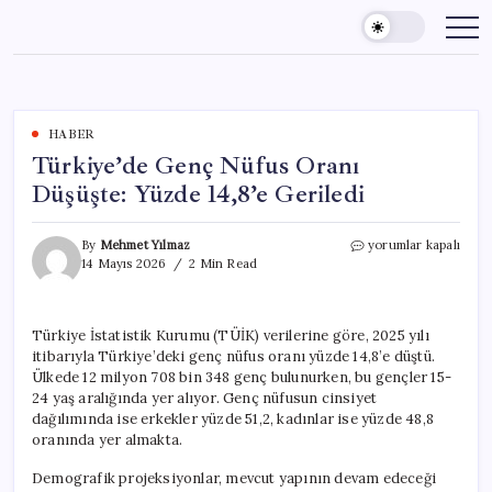
Skip
to
content
HABER
Türkiye’de Genç Nüfus Oranı
Düşüşte: Yüzde 14,8’e Geriledi
Türkiye’de
By
Mehmet Yılmaz
yorumlar kapalı
Genç
14 Mayıs 2026
2 Min Read
Nüfus
Oranı
Düşüşte:
Türkiye İstatistik Kurumu (TÜİK) verilerine göre, 2025 yılı
Yüzde
itibarıyla Türkiye’deki genç nüfus oranı yüzde 14,8’e düştü.
14,8’e
Geriledi
Ülkede 12 milyon 708 bin 348 genç bulunurken, bu gençler 15-
için
24 yaş aralığında yer alıyor. Genç nüfusun cinsiyet
dağılımında ise erkekler yüzde 51,2, kadınlar ise yüzde 48,8
oranında yer almakta.
Demografik projeksiyonlar, mevcut yapının devam edeceği