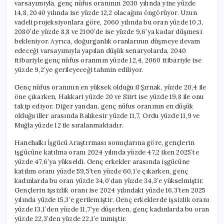
varsayımıyla, genç nüfus oranının 2030 yılında yine yüzde
14,8, 2040 yılında ise yüzde 12,2 olacağını öngörüyor. Uzun
vadeli projeksiyonlara göre, 2060 yılında bu oran yüzde 10,3,
2080’de yüzde 8,8 ve 2100’de ise yüzde 9,6’ya kadar düşmesi
bekleniyor. Ayrıca, doğurganlık oranlarının düşmeye devam
edeceği varsayımıyla yapılan düşük senaryolarda, 2040
itibariyle genç nüfus oranının yüzde 12,4, 2060 itibariyle ise
yüzde 9,2’ye gerileyeceği tahmin ediliyor.
Genç nüfus oranının en yüksek olduğu il Şırnak, yüzde 20,4 ile
öne çıkarken, Hakkari yüzde 20 ve Siirt ise yüzde 19,8 ile onu
takip ediyor. Diğer yandan, genç nüfus oranının en düşük
olduğu iller arasında Balıkesir yüzde 11,7, Ordu yüzde 11,9 ve
Muğla yüzde 12 ile sıralanmaktadır.
Hanehalkı İşgücü Araştırması sonuçlarına göre, gençlerin
işgücüne katılma oranı 2024 yılında yüzde 47,2 iken 2025’te
yüzde 47,6’ya yükseldi. Genç erkekler arasında işgücüne
katılım oranı yüzde 59,5’ten yüzde 60,1’e çıkarken, genç
kadınlarda bu oran yüzde 34,0’dan yüzde 34,3’e yükselmiştir.
Gençlerin işsizlik oranı ise 2024 yılındaki yüzde 16,3’ten 2025
yılında yüzde 15,3’e gerilemiştir. Genç erkeklerde işsizlik oranı
yüzde 13,1’den yüzde 11,7’ye düşerken, genç kadınlarda bu oran
yüzde 22,3’den yüzde 22,1’e inmiştir.