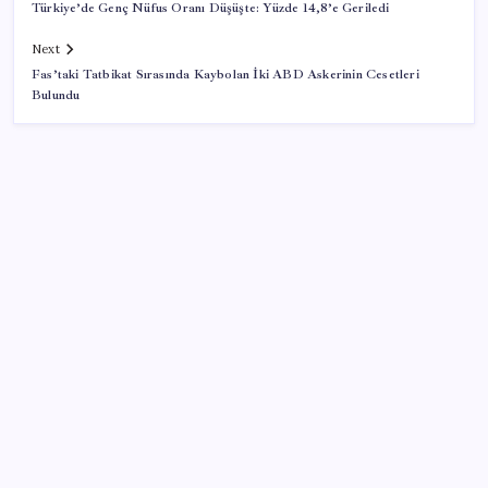
Türkiye’de Genç Nüfus Oranı Düşüşte: Yüzde 14,8’e Geriledi
Next
Fas’taki Tatbikat Sırasında Kaybolan İki ABD Askerinin Cesetleri
Bulundu
SON YAZILAR
Son dakika… ‘Çerçeve yasa’ TBMM Başkanlığı’na
sunuldu: 360’a yakın milletvekili imzaladı
Google Assistant Android Telefonlardan Kaldırılıyor
BYD Türkiye’de satışlarda sert düşüş: Temmuzda 17