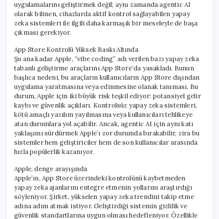
uygulamalarını geliştirmek değil; aynı zamanda agentic AI
olarak bilinen, cihazlarda aktif kontrol sağlayabilen yapay
zeka sistemleri ile ilgili daha karmaşık bir meseleyle de başa
çıkması gerekiyor.
App Store Kontrolü Yüksek Baskı Altında
Şu ana kadar Apple, “vibe coding” adı verilen bazı yapay zeka
tabanlı geliştirme araçlarını App Store’da yasakladı. Bunun
başlıca nedeni, bu araçların kullanıcıların App Store dışından
uygulama yaratmasına veya edinmesine olanak tanıması. Bu
durum, Apple için iki büyük risk teşkil ediyor: potansiyel gelir
kaybı ve güvenlik açıkları. Kontrolsüz yapay zeka sistemleri,
kötü amaçlı yazılım yayılmasına veya kullanıcıları tehlikeye
atan durumlara yol açabilir. Ancak, agentic AI için aynı katı
yaklaşımı sürdürmek Apple’ı zor durumda bırakabilir, zira bu
sistemler hem geliştiriciler hem de son kullanıcılar arasında
hızla popülerlik kazanıyor.
Apple, denge arayışında
Apple’ın, App Store üzerindeki kontrolünü kaybetmeden
yapay zeka ajanlarını entegre etmenin yollarını araştırdığı
söyleniyor. Şirket, yükselen yapay zeka trendini takip etme
adına adım atmak istiyor. Geliştirdiği sistemin gizlilik ve
güvenlik standartlarına uygun olması hedefleniyor. Özellikle