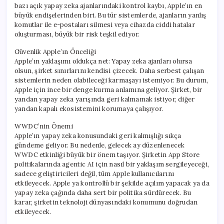
bazı açık yapay zeka ajanlarındaki kontrol kaybı, Apple’ın en
büyük endişelerinden biri. Bu tür sistemlerde, ajanların yanlış
komutlar ile e-postaları silmesi veya cihazda ciddi hatalar
oluşturması, büyük bir risk teşkil ediyor.
Güvenlik Apple’ın Önceliği
Apple’ın yaklaşımı oldukça net: Yapay zeka ajanları olursa
olsun, şirket sınırlarını kendisi çizecek. Daha serbest çalışan
sistemlerin neden olabileceği karmaşayı istemiyor. Bu durum,
Apple için ince bir denge kurma anlamına geliyor. Şirket, bir
yandan yapay zeka yarışında geri kalmamak istiyor, diğer
yandan kapalı ekosistemini korumaya çalışıyor.
WWDC’nin Önemi
Apple’ın yapay zeka konusundaki geri kalmışlığı sıkça
gündeme geliyor. Bu nedenle, gelecek ay düzenlenecek
WWDC etkinliği büyük bir önem taşıyor. Şirketin App Store
politikalarında agentic AI için nasıl bir yaklaşım sergileyeceği,
sadece geliştiricileri değil, tüm Apple kullanıcılarını
etkileyecek. Apple ya kontrollü bir şekilde açılım yapacak ya da
yapay zeka çağında daha sert bir politika sürdürecek. Bu
karar, şirketin teknoloji dünyasındaki konumunu doğrudan
etkileyecek.