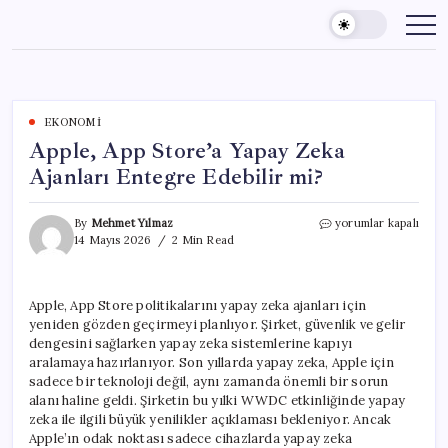
Skip
to
content
EKONOMI
Apple, App Store’a Yapay Zeka
Ajanları Entegre Edebilir mi?
Apple,
By
Mehmet Yılmaz
yorumlar kapalı
App
14 Mayıs 2026
2 Min Read
Store’a
Yapay
Zeka
Apple, App Store politikalarını yapay zeka ajanları için
Ajanları
yeniden gözden geçirmeyi planlıyor. Şirket, güvenlik ve gelir
Entegre
Edebilir
dengesini sağlarken yapay zeka sistemlerine kapıyı
mi?
aralamaya hazırlanıyor. Son yıllarda yapay zeka, Apple için
için
sadece bir teknoloji değil, aynı zamanda önemli bir sorun
alanı haline geldi. Şirketin bu yılki WWDC etkinliğinde yapay
zeka ile ilgili büyük yenilikler açıklaması bekleniyor. Ancak
Apple’ın odak noktası sadece cihazlarda yapay zeka