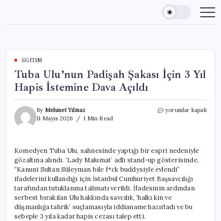
Skip
to
content
EĞITIM
Tuba Ulu’nun Padişah Şakası İçin 3 Yıl
Hapis İstemine Dava Açıldı
Tuba
By
Mehmet Yılmaz
yorumlar kapalı
Ulu’nun
11 Mayıs 2026
1 Min Read
Padişah
Şakası
İçin
Komedyen Tuba Ulu, sahnesinde yaptığı bir espri nedeniyle
3
gözaltına alındı. ‘Lady Malumat’ adlı stand-up gösterisinde,
Yıl
Hapis
“Kanuni Sultan Süleyman bile f*ck buddysiyle evlendi”
İstemine
ifadelerini kullandığı için İstanbul Cumhuriyet Başsavcılığı
Dava
tarafından tutuklanma talimatı verildi. İfadesinin ardından
Açıldı
serbest bırakılan Ulu hakkında savcılık, ‘halkı kin ve
için
düşmanlığa tahrik’ suçlamasıyla iddianame hazırladı ve bu
sebeple 3 yıla kadar hapis cezası talep etti.