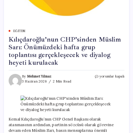
EĞITIM
Kılıçdaroğlu’nun CHP’sinden Müslim
Sarı: Önümüzdeki hafta grup
toplantısı gerçekleşecek ve diyalog
heyeti kurulacak
Kılıçdaroğlu’nun
By
Mehmet Yılmaz
yorumlar kapalı
CHP’sinden
3 Haziran 2026
2 Min Read
Müslim
Sarı:
Önümüzdeki
hafta
grup
toplantısı
gerçekleşecek
Kemal Kılıçdaroğlu’nun CHP Genel Başkanı olarak
ve
atanmasının ardından, partinin sözcüsü olarak görevine
diyalog
devam eden Müslim Sarı, basın mensuplarına önemli
heyeti