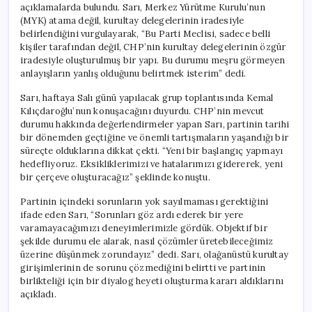
açıklamalarda bulundu. Sarı, Merkez Yürütme Kurulu’nun
kurulacak
(MYK) atama değil, kurultay delegelerinin iradesiyle
için
belirlendiğini vurgulayarak, “Bu Parti Meclisi, sadece belli
kişiler tarafından değil, CHP’nin kurultay delegelerinin özgür
iradesiyle oluşturulmuş bir yapı. Bu durumu meşru görmeyen
anlayışların yanlış olduğunu belirtmek isterim” dedi.
Sarı, haftaya Salı günü yapılacak grup toplantısında Kemal
Kılıçdaroğlu’nun konuşacağını duyurdu. CHP’nin mevcut
durumu hakkında değerlendirmeler yapan Sarı, partinin tarihi
bir dönemden geçtiğine ve önemli tartışmaların yaşandığı bir
süreçte olduklarına dikkat çekti. “Yeni bir başlangıç yapmayı
hedefliyoruz. Eksikliklerimizi ve hatalarımızı gidererek, yeni
bir çerçeve oluşturacağız” şeklinde konuştu.
Partinin içindeki sorunların yok sayılmaması gerektiğini
ifade eden Sarı, “Sorunları göz ardı ederek bir yere
varamayacağımızı deneyimlerimizle gördük. Objektif bir
şekilde durumu ele alarak, nasıl çözümler üretebileceğimiz
üzerine düşünmek zorundayız” dedi. Sarı, olağanüstü kurultay
girişimlerinin de sorunu çözmediğini belirtti ve partinin
birlikteliği için bir diyalog heyeti oluşturma kararı aldıklarını
açıkladı.