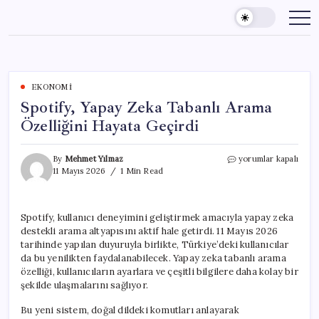
Skip
to
content
EKONOMI
Spotify, Yapay Zeka Tabanlı Arama
Özelliğini Hayata Geçirdi
Spotify,
By
Mehmet Yılmaz
yorumlar kapalı
Yapay
11 Mayıs 2026
1 Min Read
Zeka
Tabanlı
Arama
Spotify, kullanıcı deneyimini geliştirmek amacıyla yapay zeka
Özelliğini
destekli arama altyapısını aktif hale getirdi. 11 Mayıs 2026
Hayata
Geçirdi
tarihinde yapılan duyuruyla birlikte, Türkiye’deki kullanıcılar
için
da bu yenilikten faydalanabilecek. Yapay zeka tabanlı arama
özelliği, kullanıcıların ayarlara ve çeşitli bilgilere daha kolay bir
şekilde ulaşmalarını sağlıyor.
Bu yeni sistem, doğal dildeki komutları anlayarak