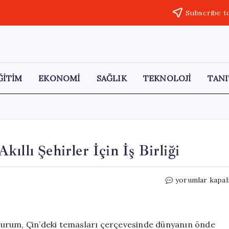
Subscribe t
ĞİTİM
EKONOMİ
SAĞLIK
TEKNOLOJİ
TANI
ıllı Şehirler İçin İş Birliği
Murat
yorumlar kapal
Kurum’un
Çin
Ziyareti:
Akıllı
t Kurum, Çin’deki temasları çerçevesinde dünyanın önde