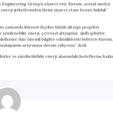
Şehirler
gy Engineering Group’u ziyaret etti. Kurum, sosyal medya
İçin
nerji şirketlerinden birini ziyaret etme fırsatı bulduk”
İş
Birliği
için
aynı zamanda küresel ölçekte büyük altyapı projeleri
nilenebilir enerji, çevresel altyapılar, akıllı şehirler,
ellerine dair önemli bilgiler edindiklerini belirten Kurum,
e paylaşımını artırmaya devam ediyoruz” dedi.
hirler ve sürdürülebilir enerji alanındaki hedeflerine katkı