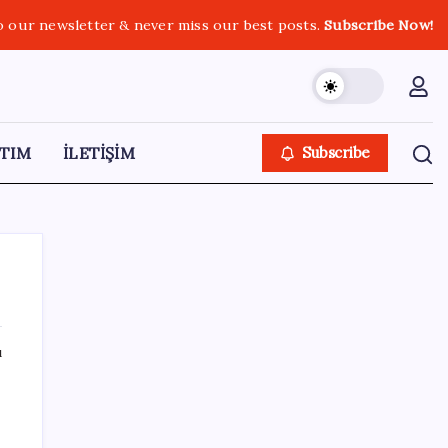
o our newsletter & never miss our best posts.
Subscribe Now!
TIM
İLETİŞİM
Subscribe
ı
SON YAZILAR
Ona yatıran köşeyi döndü: Yılbaşından beri
en çok kazandıran oldu