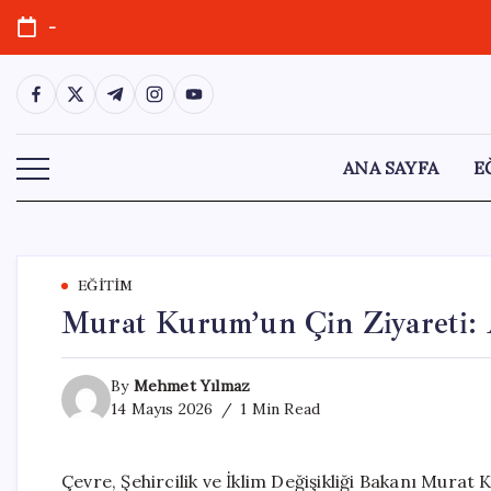
Skip
-
to
content
https://www.facebook.com/
https://twitter.com/
https://t.me/
https://www.instagram.com/
https://youtube.com/
ANA SAYFA
E
EĞITIM
Murat Kurum’un Çin Ziyareti: Ak
By
Mehmet Yılmaz
14 Mayıs 2026
1 Min Read
Çevre, Şehircilik ve İklim Değişikliği Bakanı Mura