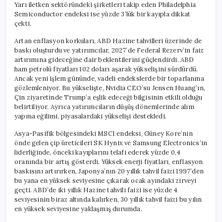
Yarı iletken sektöründeki şirketleri takip eden Philadelphia
Semiconductor endeksi ise yüzde 3’lük bir kayıpla dikkat
çekti.
Artan enflasyon korkuları, ABD Hazine tahvilleri üzerinde de
baskı oluşturdu ve yatırımcılar, 2027’de Federal Rezerv’in faiz
artırımına gideceğine dair beklentilerini güçlendirdi. ABD
ham petrolü fiyatları 102 doları aşarak yükselişini sürdürdü.
Ancak yeni işlem gününde, vadeli endekslerde bir toparlanma
gözlemleniyor. Bu yükselişte, Nvidia CEO’su Jensen Huang’ın,
Çin ziyaretinde Trump’a eşlik edeceği bilgisinin etkili olduğu
belirtiliyor. Ayrıca yatırımcıların düşüş dönemlerinde alım
yapma eğilimi, piyasalardaki yükselişi destekledi.
Asya-Pasifik bölgesindeki MSCI endeksi, Güney Kore’nin
önde gelen çip üreticileri SK Hynix ve Samsung Electronics’in
liderliğinde, önceki kayıplarını telafi ederek yüzde 0,4
oranında bir artış gösterdi. Yüksek enerji fiyatları, enflasyon
baskısını artırırken, Japonya’nın 20 yıllık tahvil faizi 1997’den
bu yana en yüksek seviyesine çıkarak ocak ayındaki zirveyi
geçti. ABD’de iki yıllık Hazine tahvili faizi ise yüzde 4
seviyesinin biraz altında kalırken, 30 yıllık tahvil faizi bu yılın
en yüksek seviyesine yaklaşmış durumda.