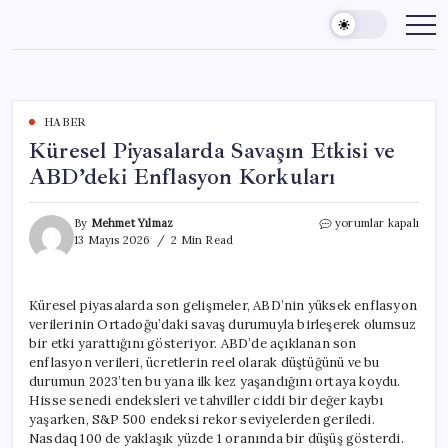
Skip
to
content
HABER
Küresel Piyasalarda Savaşın Etkisi ve
ABD’deki Enflasyon Korkuları
Küresel
By
Mehmet Yılmaz
yorumlar kapalı
Piyasalarda
13 Mayıs 2026
2 Min Read
Savaşın
Etkisi
ve
Küresel piyasalarda son gelişmeler, ABD’nin yüksek enflasyon
ABD’deki
verilerinin Ortadoğu’daki savaş durumuyla birleşerek olumsuz
Enflasyon
Korkuları
bir etki yarattığını gösteriyor. ABD’de açıklanan son
için
enflasyon verileri, ücretlerin reel olarak düştüğünü ve bu
durumun 2023’ten bu yana ilk kez yaşandığını ortaya koydu.
Hisse senedi endeksleri ve tahviller ciddi bir değer kaybı
yaşarken, S&P 500 endeksi rekor seviyelerden geriledi.
Nasdaq 100 de yaklaşık yüzde 1 oranında bir düşüş gösterdi.