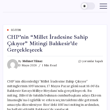
Skip
to
content
EĞITIM
CHP’nin “Millet İradesine Sahip
Çıkıyor” Mitingi Balıkesir’de
Gerçekleşecek
CHP’nin
By
Mehmet Yılmaz
yorumlar kapalı
“Millet
13 Mayıs 2026
1 Min Read
İradesine
Sahip
Çıkıyor”
CHP’nin düzenlediği “Millet İradesine Sahip Çıkıyor”
Mitingi
mitinglerinin 109’uncusu, 17 Mayıs Pazar günü saat 16.00’da
Balıkesir’de
Gerçekleşecek
Balıkesir Kuvayı Milliye Meydanı’nda gerçekleşecek. Bu
için
miting, Silivri’de tutuklu bulunan cumhurbaşkanı adayı Ekrem
İmamoğlu’na özgürlük ve erken seçim talebini dile getirmek
amacıyla düzenleniyor. Rize’deki 108’inci mitingin ardından,
bu haftaki etkinlik Balıkesir’de yapılacak.