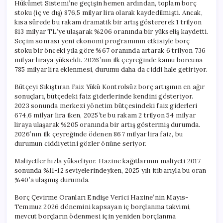
Hükümet Sistemi’ne geçişin hemen ardından, toplam borç
stoku (iç ve dış) 876,5 milyar lira olarak kaydedilmişti. Ancak,
kısa sürede bu rakam dramatik bir artış göstererek 1 trilyon
813 milyar TL’ye ulaşarak %206 oranında bir yükseliş kaydetti.
Seçim sonrası yeni ekonomi programının etkisiyle borç
stoku bir önceki yıla göre %67 oranında artarak 6 trilyon 736
milyar liraya yükseldi. 2026’nın ilk çeyreğinde kamu borcuna
785 milyar lira eklenmesi, durumu daha da ciddi hale getiriyor.
Bütçeyi Sıkıştıran Faiz Yükü Kontrolsüz borç artışının en ağır
sonuçları, bütçedeki faiz giderlerinde kendini gösteriyor.
2023 sonunda merkezi yönetim bütçesindeki faiz giderleri
674,6 milyar lira iken, 2025’te bu rakam 2 trilyon 54 milyar
liraya ulaşarak %205 oranında bir artış göstermiş durumda.
2026’nın ilk çeyreğinde ödenen 867 milyar lira faiz, bu
durumun ciddiyetini gözler önüne seriyor.
Maliyetler hızla yükseliyor. Hazine kağıtlarının maliyeti 2017
sonunda %11-12 seviyelerindeyken, 2025 yılı itibarıyla bu oran
%40’a ulaşmış durumda.
Borç Çevirme Oranları Endişe Verici Hazine’nin Mayıs-
Temmuz 2026 dönemini kapsayan iç borçlanma takvimi,
mevcut borçların ödenmesi için yeniden borçlanma