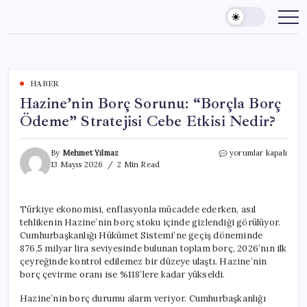
Skip
to
content
HABER
Hazine’nin Borç Sorunu: “Borçla Borç
Ödeme” Stratejisi Cebe Etkisi Nedir?
Hazine’nin
By
Mehmet Yılmaz
yorumlar kapalı
Borç
13 Mayıs 2026
2 Min Read
Sorunu:
“Borçla
Borç
Türkiye ekonomisi, enflasyonla mücadele ederken, asıl
Ödeme”
tehlikenin Hazine’nin borç stoku içinde gizlendiği görülüyor.
Stratejisi
Cebe
Cumhurbaşkanlığı Hükümet Sistemi’ne geçiş döneminde
Etkisi
876,5 milyar lira seviyesinde bulunan toplam borç, 2026’nın ilk
Nedir?
çeyreğinde kontrol edilemez bir düzeye ulaştı. Hazine’nin
için
borç çevirme oranı ise %118’lere kadar yükseldi.
Hazine’nin borç durumu alarm veriyor. Cumhurbaşkanlığı