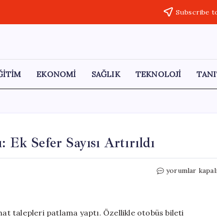
Subscribe t
ĞİTİM
EKONOMİ
SAĞLIK
TEKNOLOJİ
TANI
: Ek Sefer Sayısı Artırıldı
Bayram
yorumlar kapal
Hazırlıkları
Tavan
Yaptı:
Ek
at talepleri patlama yaptı. Özellikle otobüs bileti