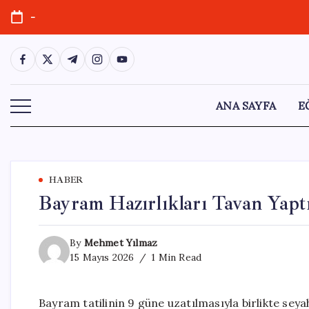
Skip
-
to
content
https://www.facebook.com/
https://twitter.com/
https://t.me/
https://www.instagram.com/
https://youtube.com/
ANA SAYFA
E
HABER
Bayram Hazırlıkları Tavan Yaptı
By
Mehmet Yılmaz
15 Mayıs 2026
1 Min Read
Bayram tatilinin 9 güne uzatılmasıyla birlikte seyah