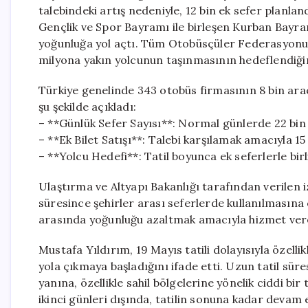
talebindeki artış nedeniyle, 12 bin ek sefer planla
Gençlik ve Spor Bayramı ile birleşen Kurban Bayramı
yoğunluğa yol açtı. Tüm Otobüsçüler Federasyonu 
milyona yakın yolcunun taşınmasının hedeflendiğini
Türkiye genelinde 343 otobüs firmasının 8 bin araç
şu şekilde açıkladı:
– **Günlük Sefer Sayısı**: Normal günlerde 22 bin o
– **Ek Bilet Satışı**: Talebi karşılamak amacıyla 15 
– **Yolcu Hedefi**: Tatil boyunca ek seferlerle bir
Ulaştırma ve Altyapı Bakanlığı tarafından verilen 
süresince şehirler arası seferlerde kullanılmasına o
arasında yoğunluğu azaltmak amacıyla hizmet ver
Mustafa Yıldırım, 19 Mayıs tatili dolayısıyla özell
yola çıkmaya başladığını ifade etti. Uzun tatil süres
yanına, özellikle sahil bölgelerine yönelik ciddi bir
ikinci günleri dışında, tatilin sonuna kadar devam 