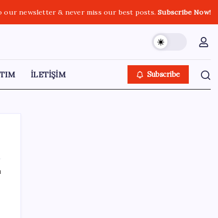
o our newsletter & never miss our best posts.
Subscribe Now!
TIM
İLETİŞİM
Subscribe
ı
SON YAZILAR
Son dakika… ‘Çerçeve yasa’ TBMM
Başkanlığı’na sunuldu: 360’a yakın