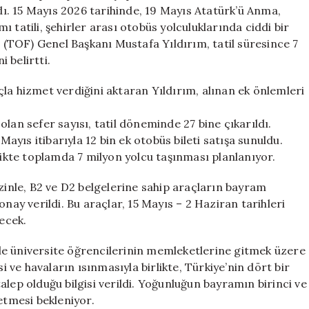
Sefer
ndı. 15 Mayıs 2026 tarihinde, 19 Mayıs Atatürk’ü Anma,
Sayısı
 tatili, şehirler arası otobüs yolculuklarında ciddi bir
Artırıldı
(TOF) Genel Başkanı Mustafa Yıldırım, tatil süresince 7
için
 belirtti.
la hizmet verdiğini aktaran Yıldırım, alınan ek önlemleri
lan sefer sayısı, tatil döneminde 27 bine çıkarıldı.
Mayıs itibarıyla 12 bin ek otobüs bileti satışa sunuldu.
likte toplamda 7 milyon yolcu taşınması planlanıyor.
izinle, B2 ve D2 belgelerine sahip araçların bayram
nay verildi. Bu araçlar, 15 Mayıs – 2 Haziran tarihleri
ecek.
ikle üniversite öğrencilerinin memleketlerine gitmek üzere
i ve havaların ısınmasıyla birlikte, Türkiye’nin dört bir
 talep olduğu bilgisi verildi. Yoğunluğun bayramın birinci ve
etmesi bekleniyor.