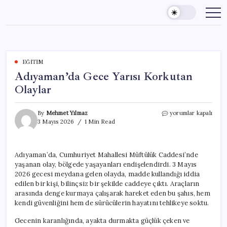
Skip
to
content
EĞITIM
Adıyaman’da Gece Yarısı Korkutan
Olaylar
Adıyaman’da
By
Mehmet Yılmaz
yorumlar kapalı
Gece
3 Mayıs 2026
1 Min Read
Yarısı
Korkutan
Olaylar
Adıyaman’da, Cumhuriyet Mahallesi Müftülük Caddesi’nde
için
yaşanan olay, bölgede yaşayanları endişelendirdi. 3 Mayıs
2026 gecesi meydana gelen olayda, madde kullandığı iddia
edilen bir kişi, bilinçsiz bir şekilde caddeye çıktı. Araçların
arasında denge kurmaya çalışarak hareket eden bu şahıs, hem
kendi güvenliğini hem de sürücülerin hayatını tehlikeye soktu.
Gecenin karanlığında, ayakta durmakta güçlük çeken ve