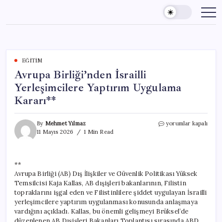
Skip
to
content
EĞITIM
Avrupa Birliği’nden İsrailli
Yerleşimcilere Yaptırım Uygulama
Kararı**
Avrupa
By
Mehmet Yılmaz
yorumlar kapalı
Birliği’nden
11 Mayıs 2026
1 Min Read
İsrailli
Yerleşimcilere
Yaptırım
**
Uygulama
Avrupa Birliği (AB) Dış İlişkiler ve Güvenlik Politikası Yüksek
Kararı**
için
Temsilcisi Kaja Kallas, AB dışişleri bakanlarının, Filistin
topraklarını işgal eden ve Filistinlilere şiddet uygulayan İsrailli
yerleşimcilere yaptırım uygulanması konusunda anlaşmaya
vardığını açıkladı. Kallas, bu önemli gelişmeyi Brüksel’de
düzenlenen AB Dışişleri Bakanları Toplantısı sırasında ABD