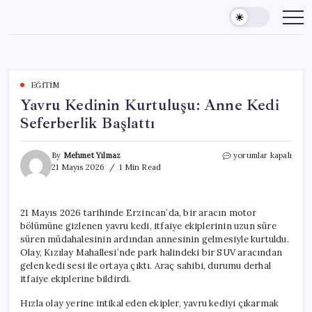
Skip
to
content
EĞITIM
Yavru Kedinin Kurtuluşu: Anne Kedi
Seferberlik Başlattı
Yavru
By
Mehmet Yılmaz
yorumlar kapalı
Kedinin
21 Mayıs 2026
1 Min Read
Kurtuluşu:
Anne
Kedi
21 Mayıs 2026 tarihinde Erzincan’da, bir aracın motor
Seferberlik
bölümüne gizlenen yavru kedi, itfaiye ekiplerinin uzun süre
Başlattı
için
süren müdahalesinin ardından annesinin gelmesiyle kurtuldu.
Olay, Kızılay Mahallesi’nde park halindeki bir SUV aracından
gelen kedi sesi ile ortaya çıktı. Araç sahibi, durumu derhal
itfaiye ekiplerine bildirdi.
Hızla olay yerine intikal eden ekipler, yavru kediyi çıkarmak