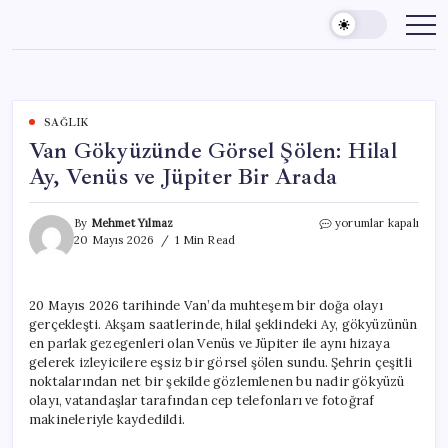
Skip
to
content
SAĞLIK
Van Gökyüzünde Görsel Şölen: Hilal
Ay, Venüs ve Jüpiter Bir Arada
Van
By
Mehmet Yılmaz
yorumlar kapalı
Gökyüzünde
20 Mayıs 2026
1 Min Read
Görsel
Şölen:
Hilal
20 Mayıs 2026 tarihinde Van’da muhteşem bir doğa olayı
Ay,
gerçekleşti. Akşam saatlerinde, hilal şeklindeki Ay, gökyüzünün
Venüs
ve
en parlak gezegenleri olan Venüs ve Jüpiter ile aynı hizaya
Jüpiter
gelerek izleyicilere eşsiz bir görsel şölen sundu. Şehrin çeşitli
Bir
noktalarından net bir şekilde gözlemlenen bu nadir gökyüzü
Arada
olayı, vatandaşlar tarafından cep telefonları ve fotoğraf
için
makineleriyle kaydedildi.