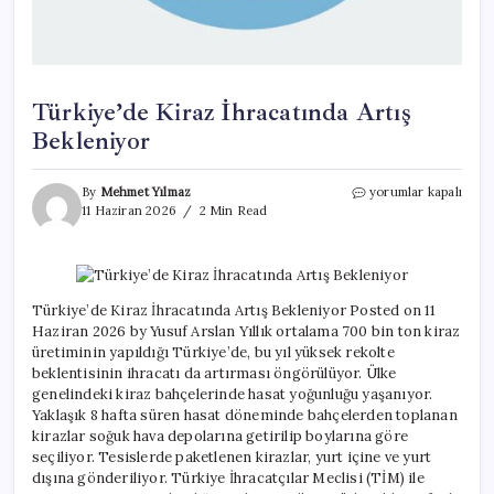
Türkiye’de Kiraz İhracatında Artış
Bekleniyor
Türkiye’de
By
Mehmet Yılmaz
yorumlar kapalı
Kiraz
11 Haziran 2026
2 Min Read
İhracatında
Artış
Bekleniyor
için
Türkiye’de Kiraz İhracatında Artış Bekleniyor Posted on 11
Haziran 2026 by Yusuf Arslan Yıllık ortalama 700 bin ton kiraz
üretiminin yapıldığı Türkiye’de, bu yıl yüksek rekolte
beklentisinin ihracatı da artırması öngörülüyor. Ülke
genelindeki kiraz bahçelerinde hasat yoğunluğu yaşanıyor.
Yaklaşık 8 hafta süren hasat döneminde bahçelerden toplanan
kirazlar soğuk hava depolarına getirilip boylarına göre
seçiliyor. Tesislerde paketlenen kirazlar, yurt içine ve yurt
dışına gönderiliyor. Türkiye İhracatçılar Meclisi (TİM) ile