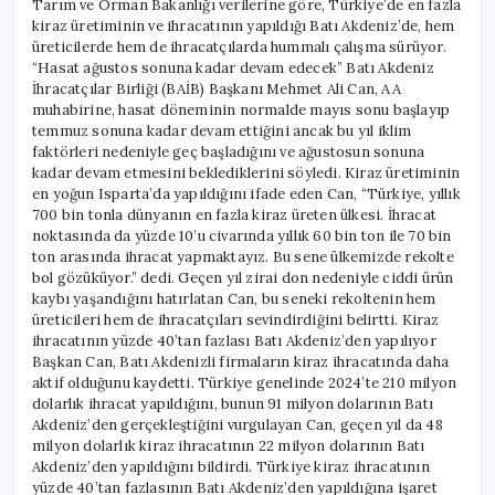
Tarım ve Orman Bakanlığı verilerine göre, Türkiye’de en fazla
kiraz üretiminin ve ihracatının yapıldığı Batı Akdeniz’de, hem
üreticilerde hem de ihracatçılarda hummalı çalışma sürüyor.
“Hasat ağustos sonuna kadar devam edecek” Batı Akdeniz
İhracatçılar Birliği (BAİB) Başkanı Mehmet Ali Can, AA
muhabirine, hasat döneminin normalde mayıs sonu başlayıp
temmuz sonuna kadar devam ettiğini ancak bu yıl iklim
faktörleri nedeniyle geç başladığını ve ağustosun sonuna
kadar devam etmesini beklediklerini söyledi. Kiraz üretiminin
en yoğun Isparta’da yapıldığını ifade eden Can, “Türkiye, yıllık
700 bin tonla dünyanın en fazla kiraz üreten ülkesi. İhracat
noktasında da yüzde 10’u civarında yıllık 60 bin ton ile 70 bin
ton arasında ihracat yapmaktayız. Bu sene ülkemizde rekolte
bol gözüküyor.” dedi. Geçen yıl zirai don nedeniyle ciddi ürün
kaybı yaşandığını hatırlatan Can, bu seneki rekoltenin hem
üreticileri hem de ihracatçıları sevindirdiğini belirtti. Kiraz
ihracatının yüzde 40’tan fazlası Batı Akdeniz’den yapılıyor
Başkan Can, Batı Akdenizli firmaların kiraz ihracatında daha
aktif olduğunu kaydetti. Türkiye genelinde 2024’te 210 milyon
dolarlık ihracat yapıldığını, bunun 91 milyon dolarının Batı
Akdeniz’den gerçekleştiğini vurgulayan Can, geçen yıl da 48
milyon dolarlık kiraz ihracatının 22 milyon dolarının Batı
Akdeniz’den yapıldığını bildirdi. Türkiye kiraz ihracatının
yüzde 40’tan fazlasının Batı Akdeniz’den yapıldığına işaret