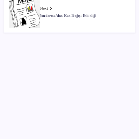
Next
Jandarma’dan Kan Bağışı Etkinliği
SON YAZILAR
Zihin Okuyan Yapay Zeka Firması: Beynini Okutana
50 Dolar
ABD, İran-Umman anlaşması sonrası ablukayı
kaldıracak