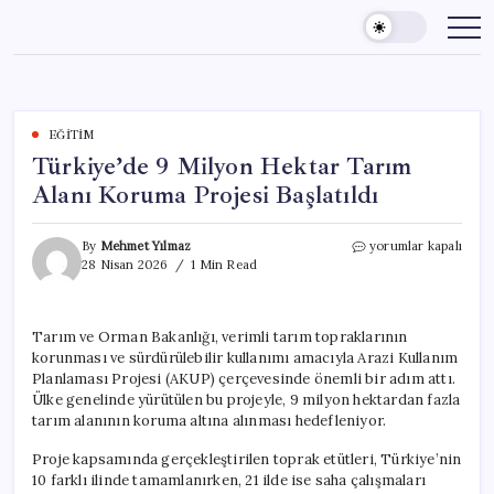
Skip
to
content
EĞITIM
Türkiye’de 9 Milyon Hektar Tarım
Alanı Koruma Projesi Başlatıldı
Türkiye’de
By
Mehmet Yılmaz
yorumlar kapalı
9
28 Nisan 2026
1 Min Read
Milyon
Hektar
Tarım
Tarım ve Orman Bakanlığı, verimli tarım topraklarının
Alanı
korunması ve sürdürülebilir kullanımı amacıyla Arazi Kullanım
Koruma
Projesi
Planlaması Projesi (AKUP) çerçevesinde önemli bir adım attı.
Başlatıldı
Ülke genelinde yürütülen bu projeyle, 9 milyon hektardan fazla
için
tarım alanının koruma altına alınması hedefleniyor.
Proje kapsamında gerçekleştirilen toprak etütleri, Türkiye’nin
10 farklı ilinde tamamlanırken, 21 ilde ise saha çalışmaları