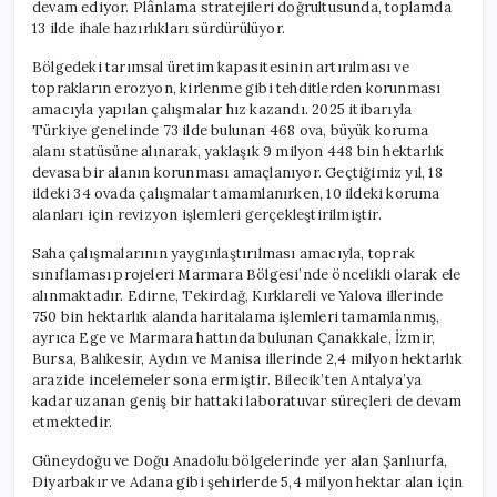
devam ediyor. Plânlama stratejileri doğrultusunda, toplamda
13 ilde ihale hazırlıkları sürdürülüyor.
Bölgedeki tarımsal üretim kapasitesinin artırılması ve
toprakların erozyon, kirlenme gibi tehditlerden korunması
amacıyla yapılan çalışmalar hız kazandı. 2025 itibarıyla
Türkiye genelinde 73 ilde bulunan 468 ova, büyük koruma
alanı statüsüne alınarak, yaklaşık 9 milyon 448 bin hektarlık
devasa bir alanın korunması amaçlanıyor. Geçtiğimiz yıl, 18
ildeki 34 ovada çalışmalar tamamlanırken, 10 ildeki koruma
alanları için revizyon işlemleri gerçekleştirilmiştir.
Saha çalışmalarının yaygınlaştırılması amacıyla, toprak
sınıflaması projeleri Marmara Bölgesi’nde öncelikli olarak ele
alınmaktadır. Edirne, Tekirdağ, Kırklareli ve Yalova illerinde
750 bin hektarlık alanda haritalama işlemleri tamamlanmış,
ayrıca Ege ve Marmara hattında bulunan Çanakkale, İzmir,
Bursa, Balıkesir, Aydın ve Manisa illerinde 2,4 milyon hektarlık
arazide incelemeler sona ermiştir. Bilecik’ten Antalya’ya
kadar uzanan geniş bir hattaki laboratuvar süreçleri de devam
etmektedir.
Güneydoğu ve Doğu Anadolu bölgelerinde yer alan Şanlıurfa,
Diyarbakır ve Adana gibi şehirlerde 5,4 milyon hektar alan için