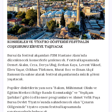
KONSERLER VE TİYATRO GÖSTERİSİ FESTİVALİN
COŞKUSUNU ZİRVEYE TAŞIYACAK
Bursa’da festival akşamları FSM Hastane Alanı’nda
düzenlenecek konserlerle şenlenecek. Festival kapsamında
Demet Akalın, Ceza, Derya Uluğ, Serkan Kaya, Levent Yüksel,
Ebru Yaşar, Gökhan Türkmen, Murat Boz ve Sinan Akçıl
Samsun’da sahne alarak festival akşamlarında müzik şöleni
yaşatacak.
Popüler dinletilerin yanı sıra “Bakım, Mühimmat Okulu ve
Eğitim Merkezi Bölge Bando Komutanlığı” ve “Yeşilçam
Şarkıları” gibi özel konser programları ve Ahmet Vefik Paşa
Bursa Devlet Tiyatro’sunda sahnelenecek olan “Çınarın
Gölgesinde” tiyatro oyunu festival kapsamında
sanatseverlerle buluşacak.