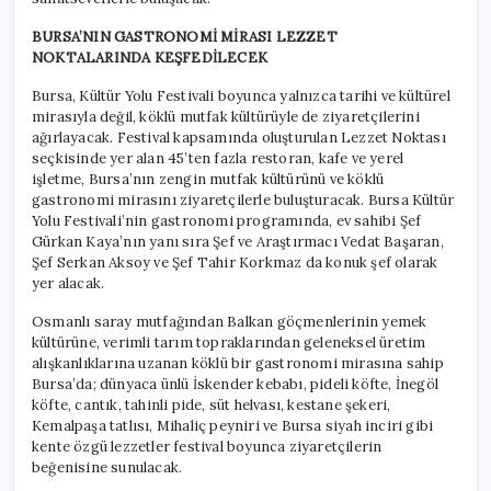
BURSA’NIN GASTRONOMİ MİRASI LEZZET
NOKTALARINDA KEŞFEDİLECEK
Bursa, Kültür Yolu Festivali boyunca yalnızca tarihi ve kültürel
mirasıyla değil, köklü mutfak kültürüyle de ziyaretçilerini
ağırlayacak. Festival kapsamında oluşturulan Lezzet Noktası
seçkisinde yer alan 45’ten fazla restoran, kafe ve yerel
işletme, Bursa’nın zengin mutfak kültürünü ve köklü
gastronomi mirasını ziyaretçilerle buluşturacak. Bursa Kültür
Yolu Festivali’nin gastronomi programında, ev sahibi Şef
Gürkan Kaya’nın yanı sıra Şef ve Araştırmacı Vedat Başaran,
Şef Serkan Aksoy ve Şef Tahir Korkmaz da konuk şef olarak
yer alacak.
Osmanlı saray mutfağından Balkan göçmenlerinin yemek
kültürüne, verimli tarım topraklarından geleneksel üretim
alışkanlıklarına uzanan köklü bir gastronomi mirasına sahip
Bursa’da; dünyaca ünlü İskender kebabı, pideli köfte, İnegöl
köfte, cantık, tahinli pide, süt helvası, kestane şekeri,
Kemalpaşa tatlısı, Mihaliç peyniri ve Bursa siyah inciri gibi
kente özgü lezzetler festival boyunca ziyaretçilerin
beğenisine sunulacak.