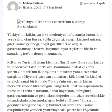
Türkiye
By
Mehmet Yılmaz
yorumlar kapalı
Kültür
24 Haziran 2026
3 Min Read
Yolu
Festivali’nin
8.
durağı
Bursa
olacak
Türkiye’nin kültür, tarih ve medeniyet hafızasında önemli bir
için
yere sahip olan Bursa; köklü geçmişi, zengin kültürel mirası,
güçlü sanat geleneği, doğal güzellikleri ve özgün
gastronomisiyle festival boyunca ziyaretçilerine kültür ve
sanatla iç içe bir deneyim sunacak.
Kültür ve Turizm Bakanı Mehmet Nuri Ersoy, Bursa’nın kültür
ve medeniyet tarihindeki özel konumuna dikkat çekerek,
şehrin Osmanlı’nın ilk başkenti olmasının yanı sıra hanları,
çarşıları, külliyeleri, yaşayan zanaatları, köklü mutfak kültürü
ve güçlü sanat birikimiyle Türkiye’nin en önemli kültür
merkezlerinden biri olduğunu vurguladı. Festival kapsamında
Bursa’nın tarihi mirasının, sanat hayatının, müziğinin,
gastronomisinin ve geleneksel değerlerinin yüzlerce etkinlikle
vatandaşlarla buluşturulacağını belirten Ersoy, “Bursa’nın
geçmişten bugüne taşıdığı kültürel birikimi farklı sanat
disiplinleriyle yeniden yorumlayacak, şehrin her köşesinde