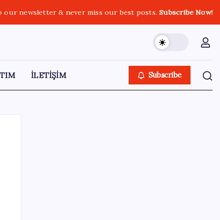
o our newsletter & never miss our best posts.
Subscribe Now!
TIM
İLETİŞİM
Subscribe
SON YAZILAR
Ona yatıran köşeyi döndü: Yılbaşından beri
en çok kazandıran oldu