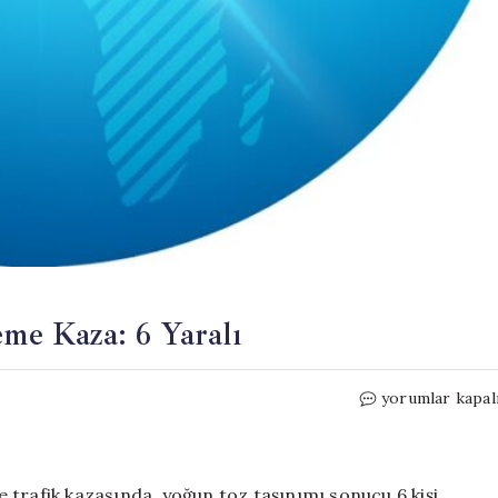
eme Kaza: 6 Yaralı
Toz
yorumlar kapal
Fırtınası
Nedeniyle
Zincirleme
Kaza:
 trafik kazasında, yoğun toz taşınımı sonucu 6 kişi