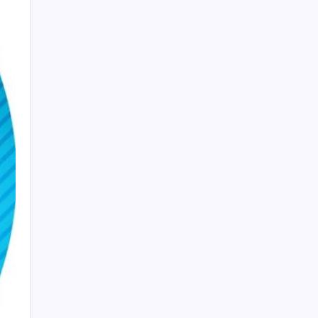
Apple’dan Rekor: Premium Akıllı Telefon
Pazarında iPhone Hakimiyeti
YÖKDİL/2 pazar günü yapılacak
Küresel gıda fiyatları son 3 yılın zirvesine
tırmandı
Açlık krizine karşı 9 sağlıklı kurtarıcı!
Paketli atıştırmalıklar yerine bunları
tüketin
HUAWEI Yeni Ekosistem Ürünlerini
Duyurdu: Pura 90s, MatePad Air 2026 ve
Watch Kids X1
Gökhan Günaydın: ‘Ferman padişahınsa
meydanlar bizimdir’
Etteki protein marulda üretildi!
Son dakika… ‘Çerçeve yasa’ TBMM
Başkanlığı’na sunuldu: 360’a yakın
milletvekili imzaladı