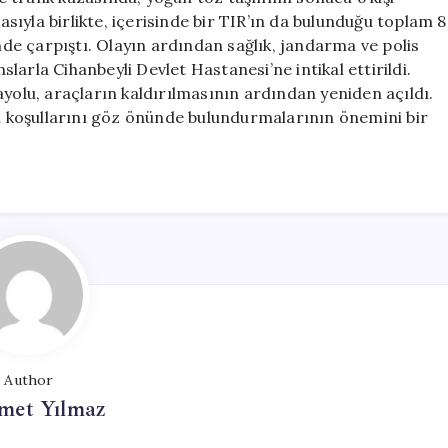
6
ıyla birlikte, içerisinde bir TIR’ın da bulunduğu toplam 8
Yaralı
e çarpıştı. Olayın ardından sağlık, jandarma ve polis
için
nslarla Cihanbeyli Devlet Hastanesi’ne intikal ettirildi.
ayolu, araçların kaldırılmasının ardından yeniden açıldı.
va koşullarını göz önünde bulundurmalarının önemini bir
Author
et Yılmaz