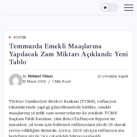
Skip
to
content
EĞITIM
Temmuzda Emekli Maaşlarına
Yapılacak Zam Miktarı Açıklandı: Yeni
Tablo
Temmuzda
By
Mehmet Yılmaz
yorumlar kapalı
Emekli
15 Mayıs 2026
1 Min Read
Maaşlarına
Yapılacak
Zam
Türkiye Cumhuriyet Merkez Bankası (TCMB), enflasyon
Miktarı
tahminlerinde yaptığı güncellemelerle birlikte, emekli
Açıklandı:
Yeni
maaşlarına yönelik zam senaryolarını da yeniledi. TCMB
Tablo
Başkanı Fatih Karahan, yılın ikinci Enflasyon Raporu’nu
için
sunarken, yıl sonu için beklenen enflasyonun yüzde 26 olarak
revize edildiğini duyurdu. Ayrıca, 2026 yılı için enflasyon ara
hedefinin yüzde 24’e çıkarıldığı bilgisi paylaşıldı.