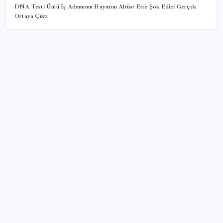
DNA Testi Ünlü İş Adamının Hayatını Altüst Etti: Şok Edici Gerçek
Ortaya Çıktı
SON YAZILAR
Gökhan Günaydın: ‘Ferman padişahınsa meydanlar
bizimdir’
Etteki protein marulda üretildi!
Son dakika… ‘Çerçeve yasa’ TBMM Başkanlığı’na
sunuldu: 360’a yakın milletvekili imzaladı
Google Assistant Android Telefonlardan Kaldırılıyor