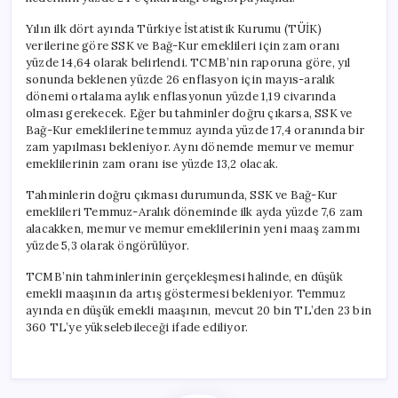
Yılın ilk dört ayında Türkiye İstatistik Kurumu (TÜİK)
verilerine göre SSK ve Bağ-Kur emeklileri için zam oranı
yüzde 14,64 olarak belirlendi. TCMB’nin raporuna göre, yıl
sonunda beklenen yüzde 26 enflasyon için mayıs-aralık
dönemi ortalama aylık enflasyonun yüzde 1,19 civarında
olması gerekecek. Eğer bu tahminler doğru çıkarsa, SSK ve
Bağ-Kur emeklilerine temmuz ayında yüzde 17,4 oranında bir
zam yapılması bekleniyor. Aynı dönemde memur ve memur
emeklilerinin zam oranı ise yüzde 13,2 olacak.
Tahminlerin doğru çıkması durumunda, SSK ve Bağ-Kur
emeklileri Temmuz-Aralık döneminde ilk ayda yüzde 7,6 zam
alacakken, memur ve memur emeklilerinin yeni maaş zammı
yüzde 5,3 olarak öngörülüyor.
TCMB’nin tahminlerinin gerçekleşmesi halinde, en düşük
emekli maaşının da artış göstermesi bekleniyor. Temmuz
ayında en düşük emekli maaşının, mevcut 20 bin TL’den 23 bin
360 TL’ye yükselebileceği ifade ediliyor.