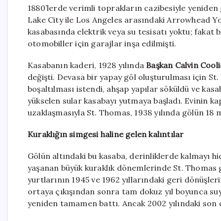
1880’lerde verimli toprakların cazibesiyle yeniden 
Lake City ile Los Angeles arasındaki Arrowhead Yol
kasabasında elektrik veya su tesisatı yoktu; fakat 
otomobiller için garajlar inşa edilmişti.
Kasabanın kaderi, 1928 yılında
Başkan Calvin Cool
değişti. Devasa bir yapay göl oluşturulması için St
boşaltılması istendi, ahşap yapılar söküldü ve kas
yükselen sular kasabayı yutmaya başladı. Evinin k
uzaklaşmasıyla St. Thomas, 1938 yılında gölün 18 m
Kuraklığın simgesi haline gelen kalıntılar
Gölün altındaki bu kasaba, derinliklerde kalmayı h
yaşanan büyük kuraklık dönemlerinde St. Thomas geç
yurtlarının 1945 ve 1962 yıllarındaki geri dönüşle
ortaya çıkışından sonra tam dokuz yıl boyunca suyu
yeniden tamamen battı. Ancak 2002 yılındaki son 