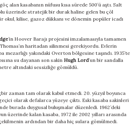
göç alan kasabanın nüfusu kısa sürede 500’ü aştı. Salt
u üzerinde stratejik bir durak haline gelen bu çöl
bir okul, kilise, gazoz dükkanı ve dönemin popüler icadı
idge
’in Hoover Barajı projesini imzalamasıyla tamamen
. Thomas’ın haritadan silinmesi gerekiyordu. Evlerin
aba mezarlığı yakındaki Overton bölgesine taşındı. 1935’te
apısına su dayanan son sakin
Hugh Lord
’un bir sandalla
etre altındaki sessizliğe gömüldü.
içbir zaman tam olarak kabul etmedi. 20. yüzyıl boyunca
ici olarak defalarca yüzeye çıktı. Eski kasaba sakinleri
rinde burada duygusal buluşmalar düzenledi. 1962’deki
n üzerinde kalan kasaba, 1972 ile 2002 yılları arasında
çekilmenin ardından bir daha hiç sulara gömülmedi.