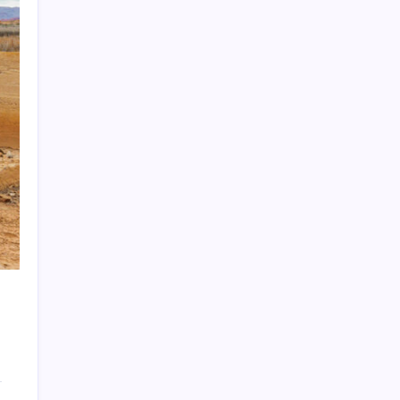
milletvekili imzaladı
Google Assistant Android Telefonlardan
Kaldırılıyor
BYD Türkiye’de satışlarda sert düşüş:
Temmuzda 17 araç sattı
Japonya ve Meksika enerji alanındaki
işbirliğini güçlendirecek
Bir hafta boyunca her gün 2,5 litre su içti:
Önemli uyarı yapıldı
Japon çip üreticisi karını katladı
MTV ödeme son gün ne zaman? 2026 MTV
2. taksit ödenmezse ne olur, faiz ne kadar?
MHP’li Feti Yıldız’dan ‘parti kapatma’ çıkışı:
‘Rüşvet ve yolsuzlukların odağı olmak’
eklenmeli
Eski CHP’li vekil Parlakyiğit’ten dikkat
çeken açıklama: ‘Ali Öztunç, Kılıçdaroğlu’na