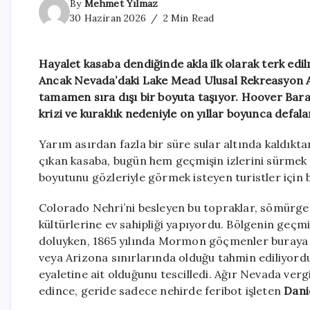
By
Mehmet Yılmaz
30 Haziran 2026
2 Min Read
Hayalet kasaba dendiğinde akla ilk olarak terk edil
Ancak Nevada’daki Lake Mead Ulusal Rekreasyon A
tamamen sıra dışı bir boyuta taşıyor. Hoover Barajı’
krizi ve kuraklık nedeniyle on yıllar boyunca defal
Yarım asırdan fazla bir süre sular altında kaldık
çıkan kasaba, bugün hem geçmişin izlerini sürmek i
boyutunu gözleriyle görmek isteyen turistler için
Colorado Nehri’ni besleyen bu topraklar, sömürg
kültürlerine ev sahipliği yapıyordu. Bölgenin geçmi
doluyken, 1865 yılında Mormon göçmenler buray
veya Arizona sınırlarında olduğu tahmin ediliyor
eyaletine ait olduğunu tescilledi. Ağır Nevada verg
edince, geride sadece nehirde feribot işleten
Danie