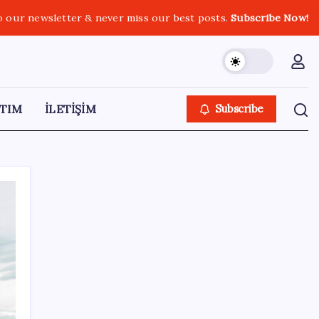
o our newsletter & never miss our best posts.
Subscribe Now!
TIM
İLETİŞİM
Subscribe
SON YAZILAR
Son dakika… ‘Çerçeve yasa’ TBMM
Başkanlığı’na sunuldu: 360’a yakın