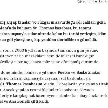
Suların
yorumlar kapal
içinden
yükselen
hayalet
kasaba:
miş ahşap binalar ve rüzgarın savurduğu çöl çalıları gelir.
St.
lanı’nda bulunan St. Thomas kasabası, bu tanımı
Thomas
nın inşasıyla sular altında kalan bu tarihi yerleşim, iklim
ürkütücü
arca göl yüzeyine çıkıp yeniden derinliklere gömüldü.
hikayesi
için
tan sonra 2000’li yılların başında tamamen gün yüzüne
steyen tarih meraklıları hem de küresel kuraklığın
 büyüleyici bir açık hava müzesine dönüşmüş durumda.
e döneminden binlerce yıl önce
Pueblo
ve
Basketmaker
şi nehirlerin taşmasıyla yaşanan sel baskınlarıyla
a
St. Thomas kasabasını
kurdu. İlk başlarda yerleşimin Uta
du. Ancak yapılan resmi ölçümler kasabanın Nevada
ileriyle karşılaşmak istemeyen sakinler kasabayı hızla terk
l ve Ana Bonelli çifti kaldı.