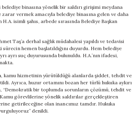
Başkan
i belediye binasına yönelik bir saldırı girişimi meydana
Yardımcısı
ye zarar vermek amacıyla belediye binasına gelen ve daha
Mehmet
 H.A. isimli şahıs, arbede sırasında Belediye Başkan
Taş
Yaralandı
için
et Taş’a derhal sağlık müdahalesi yapıldı ve tedavisi
kuki sürecin hemen başlatıldığını duyurdu. Hem belediye
ı ayrı suç duyurusunda bulunuldu. H.A.’nın ifadesi,
makta.
da, kamu hizmetinin yürütüldüğü alanlarda şiddet, tehdit ve
rtildi. Ayrıca, huzur ortamını bozan her türlü hukuka aykırı
da, “Demokratik bir toplumda sorunların çözümü, tehdit ve
 Kamu görevlilerine yönelik saldırılar gerçekleştiren
 yerine getirileceğine olan inancımız tamdır. Hukuka
urguluyoruz” denildi.