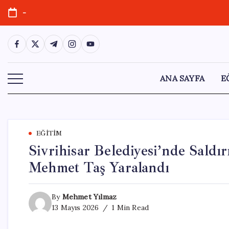
Skip
-
to
content
https://www.facebook.com/
https://twitter.com/
https://t.me/
https://www.instagram.com/
https://youtube.com/
ANA SAYFA
E
EĞITIM
Sivrihisar Belediyesi’nde Saldı
Mehmet Taş Yaralandı
By
Mehmet Yılmaz
13 Mayıs 2026
1 Min Read