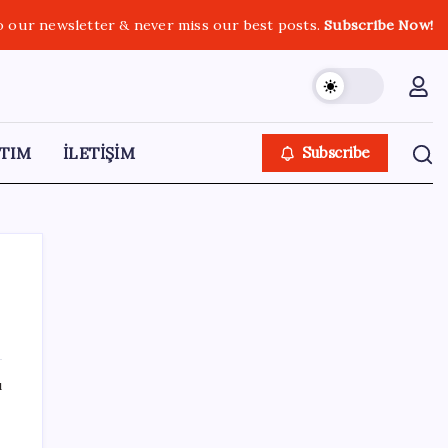
o our newsletter & never miss our best posts.
Subscribe Now!
TIM
İLETİŞİM
Subscribe
SON YAZILAR
ı
Ona yatıran köşeyi döndü: Yılbaşından beri
en çok kazandıran oldu