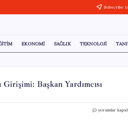
Subscribe t
ĞİTİM
EKONOMİ
SAĞLIK
TEKNOLOJİ
TANI
rı Girişimi: Başkan Yardımcısı
Sivrihisar
yorumlar kapal
Belediyesi’nde
Saldırı
Girişimi: