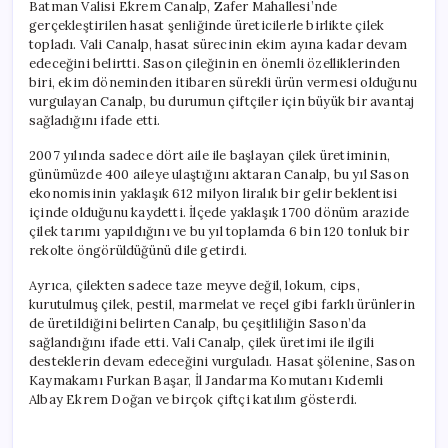
Batman Valisi Ekrem Canalp, Zafer Mahallesi’nde
gerçekleştirilen hasat şenliğinde üreticilerle birlikte çilek
topladı. Vali Canalp, hasat sürecinin ekim ayına kadar devam
edeceğini belirtti. Sason çileğinin en önemli özelliklerinden
biri, ekim döneminden itibaren sürekli ürün vermesi olduğunu
vurgulayan Canalp, bu durumun çiftçiler için büyük bir avantaj
sağladığını ifade etti.
2007 yılında sadece dört aile ile başlayan çilek üretiminin,
günümüzde 400 aileye ulaştığını aktaran Canalp, bu yıl Sason
ekonomisinin yaklaşık 612 milyon liralık bir gelir beklentisi
içinde olduğunu kaydetti. İlçede yaklaşık 1700 dönüm arazide
çilek tarımı yapıldığını ve bu yıl toplamda 6 bin 120 tonluk bir
rekolte öngörüldüğünü dile getirdi.
Ayrıca, çilekten sadece taze meyve değil, lokum, cips,
kurutulmuş çilek, pestil, marmelat ve reçel gibi farklı ürünlerin
de üretildiğini belirten Canalp, bu çeşitliliğin Sason’da
sağlandığını ifade etti. Vali Canalp, çilek üretimi ile ilgili
desteklerin devam edeceğini vurguladı. Hasat şölenine, Sason
Kaymakamı Furkan Başar, İl Jandarma Komutanı Kıdemli
Albay Ekrem Doğan ve birçok çiftçi katılım gösterdi.