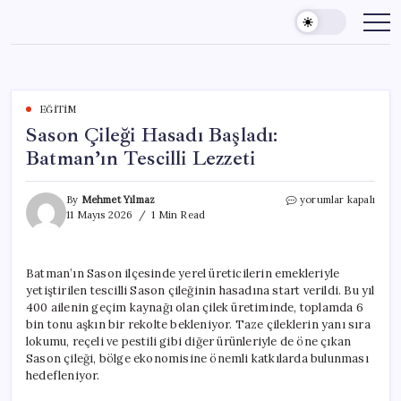
Skip
to
content
EĞITIM
Sason Çileği Hasadı Başladı:
Batman’ın Tescilli Lezzeti
Sason
By
Mehmet Yılmaz
yorumlar kapalı
Çileği
11 Mayıs 2026
1 Min Read
Hasadı
Başladı:
Batman’ın
Batman’ın Sason ilçesinde yerel üreticilerin emekleriyle
Tescilli
yetiştirilen tescilli Sason çileğinin hasadına start verildi. Bu yıl
Lezzeti
için
400 ailenin geçim kaynağı olan çilek üretiminde, toplamda 6
bin tonu aşkın bir rekolte bekleniyor. Taze çileklerin yanı sıra
lokumu, reçeli ve pestili gibi diğer ürünleriyle de öne çıkan
Sason çileği, bölge ekonomisine önemli katkılarda bulunması
hedefleniyor.