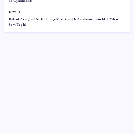
ile Oynanabilir
Next
Bülent Arınç’ın Devlet Bahçeli’ye Yönelik Açıklamalarına MHP’den
Sert Tepki!
SON YAZILAR
Zihin Okuyan Yapay Zeka Firması: Beynini Okutana
50 Dolar
ABD, İran-Umman anlaşması sonrası ablukayı
kaldıracak