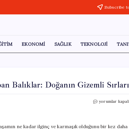
Subscribe t
ĞİTİM
EKONOMİ
SAĞLIK
TEKNOLOJİ
TANI
an Balıklar: Doğanın Gizemli Sırlar
Renk
yorumlar kapal
Değiştirerek
Temizlik
Yapan
Balıklar:
yaşamın ne kadar ilginç ve karmaşık olduğunu bir kez daha