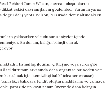
Doğanın
Resif Rehberi Jamie Wilson, mercan oluşumlarını
Gizemli
 dikkat çekici davranışlarını gözlemledi. Sürünün yarısı
Sırları
 doğru dalış yaptı. Wilson, bu sırada deniz altındaki en
için
anlara yaklaşırken vücudunun saniyeler içinde
leniyor. Bu durum, balığın bilinçli olarak
çekiyor.
maktadır; kamuflaj, iletişim, çiftleşme veya stres gibi
bu özel durumun arkasında daha organize bir neden var:
en kurtulmak için “temizlikçi balık” (cleaner wrasse)
 temizlikçi balıklara tehdit oluşturmadıklarını ve yalnızca
 renkli parazitlerin koyu zemin üzerinde daha belirgin