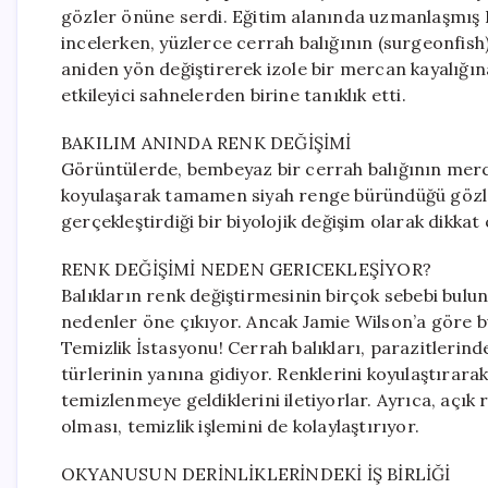
gözler önüne serdi. Eğitim alanında uzmanlaşmış 
incelerken, yüzlerce cerrah balığının (surgeonfish)
aniden yön değiştirerek izole bir mercan kayalığına
etkileyici sahnelerden birine tanıklık etti.
BAKILIM ANINDA RENK DEĞİŞİMİ
Görüntülerde, bembeyaz bir cerrah balığının merc
koyulaşarak tamamen siyah renge büründüğü gözlem
gerçekleştirdiği bir biyolojik değişim olarak dikkat 
RENK DEĞİŞİMİ NEDEN GERICEKLEŞİYOR?
Balıkların renk değiştirmesinin birçok sebebi bulun
nedenler öne çıkıyor. Ancak Jamie Wilson’a göre 
Temizlik İstasyonu! Cerrah balıkları, parazitlerind
türlerinin yanına gidiyor. Renklerini koyulaştırarak
temizlenmeye geldiklerini iletiyorlar. Ayrıca, açık
olması, temizlik işlemini de kolaylaştırıyor.
OKYANUSUN DERİNLİKLERİNDEKİ İŞ BİRLİĞİ