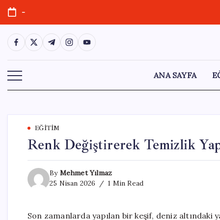
Skip
-
to
content
https://www.facebook.com/
https://twitter.com/
https://t.me/
https://www.instagram.com/
https://youtube.com/
ANA SAYFA
E
EĞITIM
Renk Değiştirerek Temizlik Yap
By
Mehmet Yılmaz
25 Nisan 2026
1 Min Read
Son zamanlarda yapılan bir keşif, deniz altındaki 