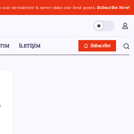
o our newsletter & never miss our best posts.
Subscribe Now!
TIM
İLETİŞİM
Subscribe
ı
ı
SON YAZILAR
ABD, İran-Umman anlaşması sonrası
ablukayı kaldıracak