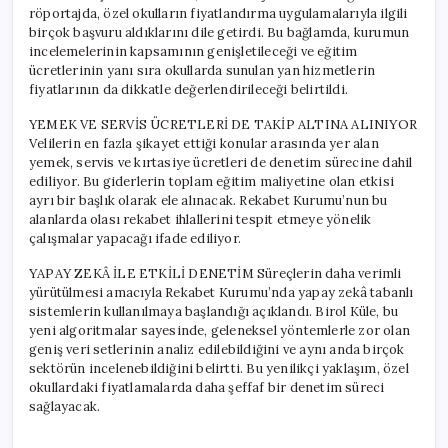
röportajda, özel okulların fiyatlandırma uygulamalarıyla ilgili
birçok başvuru aldıklarını dile getirdi. Bu bağlamda, kurumun
incelemelerinin kapsamının genişletileceği ve eğitim
ücretlerinin yanı sıra okullarda sunulan yan hizmetlerin
fiyatlarının da dikkatle değerlendirileceği belirtildi.
YEMEK VE SERVİS ÜCRETLERİ DE TAKİP ALTINA ALINIYOR
Velilerin en fazla şikayet ettiği konular arasında yer alan
yemek, servis ve kırtasiye ücretleri de denetim sürecine dahil
ediliyor. Bu giderlerin toplam eğitim maliyetine olan etkisi
ayrı bir başlık olarak ele alınacak. Rekabet Kurumu’nun bu
alanlarda olası rekabet ihlallerini tespit etmeye yönelik
çalışmalar yapacağı ifade ediliyor.
YAPAY ZEKÂ İLE ETKİLİ DENETİM Süreçlerin daha verimli
yürütülmesi amacıyla Rekabet Kurumu’nda yapay zekâ tabanlı
sistemlerin kullanılmaya başlandığı açıklandı. Birol Küle, bu
yeni algoritmalar sayesinde, geleneksel yöntemlerle zor olan
geniş veri setlerinin analiz edilebildiğini ve aynı anda birçok
sektörün incelenebildiğini belirtti. Bu yenilikçi yaklaşım, özel
okullardaki fiyatlamalarda daha şeffaf bir denetim süreci
sağlayacak.