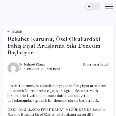
Skip
to
content
HABER
Rekabet Kurumu, Özel Okullardaki
Fahiş Fiyat Artışlarına Sıkı Denetim
Başlatıyor
Rekabet
By
Mehmet Yılmaz
yorumlar kapalı
Kurumu,
22 Nisan 2026
1 Min Read
Özel
Okullardaki
Fahiş
Rekabet Kurumu, özel okullarda yaşanan fahiş fiyat artışlarını
Fiyat
incelemek üzere harekete geçiyor. Eğitim ücretleri ve ek
Artışlarına
Sıkı
hizmetlerin fiyatlandırmasına dair artan şikayetler
Denetim
doğrultusunda, kapsamlı bir denetim süreci başlatılacak.
Başlatıyor
için
ÖZEL OKULLARDA FİYAT DENETİMİ GÜNDEMDE Rekabet
Kurumu Başkanı Birol Küle, Anadolu Ajansı’na verdiği