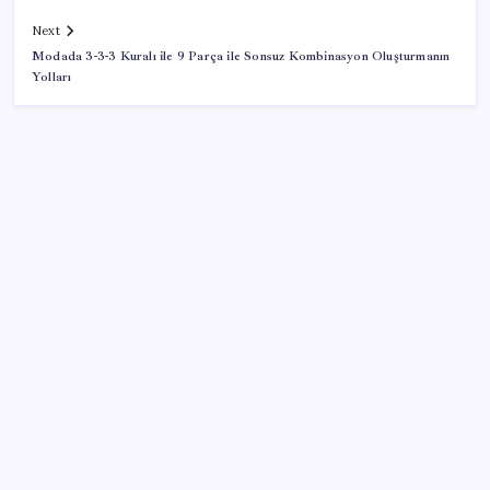
Next
Modada 3-3-3 Kuralı ile 9 Parça ile Sonsuz Kombinasyon Oluşturmanın
Yolları
SON YAZILAR
Son dakika… ‘Çerçeve yasa’ TBMM Başkanlığı’na
sunuldu: 360’a yakın milletvekili imzaladı
Google Assistant Android Telefonlardan Kaldırılıyor
BYD Türkiye’de satışlarda sert düşüş: Temmuzda 17
araç sattı