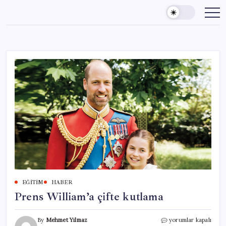
Skip
to
content
EĞITIM
HABER
Prens William’a çifte kutlama
Prens
By
Mehmet Yılmaz
yorumlar kapalı