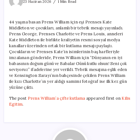
William’a
23 Haziran 2026
1 Min Read
çifte
kutlama
için
44 yaşına basan Prens William için eşi Prenses Kate
Middleton ve çocukları, anlamlı bir tebrik mesajı yayınladı.
Prens George, Prenses Charlotte ve Prens Louis, anneleri
Kate Middleton ile birlikte kraliyetin resmi sosyal medya
kanalları üzerinden ortak bir kutlama mesajı paylaştı.
Çocukların ve Prenses Kate’in isimlerinin baş harfleriyle
imzalanan gönderide, Prens William için “Dünyanın en iyi
babasının doğum günü ve Babalar Günü kutlu olsun! Seni çok
seviyoruz” ifadelerine yer verildi. Tebrik mesajına eşlik eden
ve Kensington Sarayı’nın bahçesinde çekilen Prens William
ile kızı Charlotte’ın yer aldığı samimi fotoğraf ise ilk kez gün
yüzüne çıktı.
The post
Prens William’a çifte kutlama
appeared first on
Kilis
Egitim
.