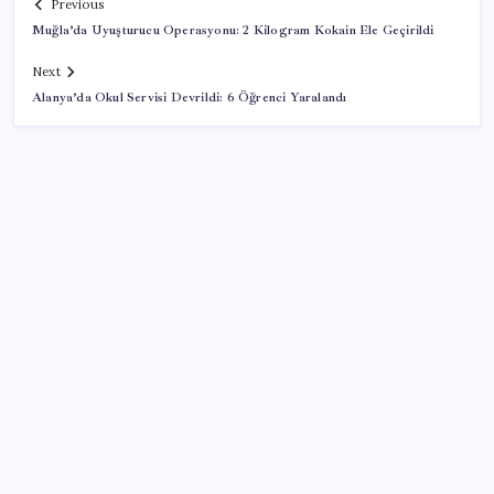
Previous
Muğla’da Uyuşturucu Operasyonu: 2 Kilogram Kokain Ele Geçirildi
Next
Alanya’da Okul Servisi Devrildi: 6 Öğrenci Yaralandı
SON YAZILAR
Zihin Okuyan Yapay Zeka Firması: Beynini Okutana
50 Dolar
ABD, İran-Umman anlaşması sonrası ablukayı
kaldıracak