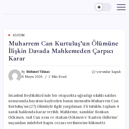
Skip
to
content
EĞITIM
Muharrem Can Kurtuluş’un Ölümüne
İlişkin Davada Mahkemeden Çarpıcı
Karar
Muharrem
By
Mehmet Yılmaz
yorumlar kapalı
Can
11 Mayıs 2026
2 Min Read
Kurtuluş’un
Ölümüne
İlişkin
İstanbul Beylikdüzü’nde bir otoparkta uğradığı silahlı saldırı
Davada
sonucunda hayatını kaybeden basın mensubu Muharrem Can
Mahkemeden
Çarpıcı
Kurtuluş’un (27) ölümüyle ilgili yargılanan 3’ü tutuklu, toplam 4
Karar
sanık hakkında karar verildi. Mahkeme, sanıklar Sonkan
için
Gökmen, Asil Can Aras ve Atakan Gökmen’e ‘Kasten öldürme’
suçundan müebbet hapis cezası verilmesine hükmetti.