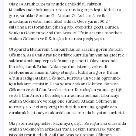
Olay, 14 Aralık 2024 tarihinde Beylikdüzü Yakuplu
Mahallesi’nde bulunan bir restoranda gerçekleşti. İddialara
göre, sanıklar Sonkan G., Atakan G., Asilcan A. ve iki
arkadaşları restoranda alkol aldılar. Gece yarısı 00:27
sularında restorandan çıkan grup, otoparka geçti. Burada,
Sonkan Gökmen ve Asil Can Aras, M.T.’nin aracına binerken;
Atakan Gökmen ve S.S. başka bir araca geçiş yaptı.
Otoparkta Muharrem Can Kurtuluş’un aracını gören Sonkan
Gökmen, Asil Can Aras ile birlikte Kurtuluş’un yanına giderek
saldırıda bulunup cep telefonunu gasbetti. Olay sırasında
Kurtuluş, tanık Erhan A.’dan yardım istemiş ve kendi
telefonunu aramasını talep etmiştir. İddialara göre, Erhan
A.’nın aradığı Atakan Gökmen, Kurtuluş’un yerini öğrenmek
için hakaret etmiştir. Daha sonra Atakan Gökmen, Sonkan
Gökmen ve Asil Can Aras’ın tekrar Kurtuluş’un yanına gittiği
ve Asil Can Aras’ın Kurtuluş’un aracında bulunan tabancayı
Atakan Gökmen’e verdiği öne sürüldü. Atakan Gökmen’in,
Kurtuluş’a 6-7 el ateş ettiği bildirildi. Kurtuluş, göğsünden
vurularak hastaneye kaldırıldı ancak burada hayatını kaybetti.
Olay sonrası şüpheliler kaçmaya çalıştı. Soruşturma sırasında
Atakan Gökmen’in arkadaşı Taha Keskin’i arayarak yardım
istediği tespit edildi. Asil Can Aras ve Sonkan Gökmen,