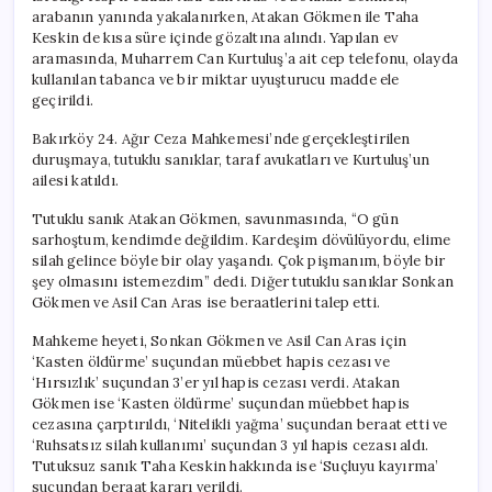
arabanın yanında yakalanırken, Atakan Gökmen ile Taha
Keskin de kısa süre içinde gözaltına alındı. Yapılan ev
aramasında, Muharrem Can Kurtuluş’a ait cep telefonu, olayda
kullanılan tabanca ve bir miktar uyuşturucu madde ele
geçirildi.
Bakırköy 24. Ağır Ceza Mahkemesi’nde gerçekleştirilen
duruşmaya, tutuklu sanıklar, taraf avukatları ve Kurtuluş’un
ailesi katıldı.
Tutuklu sanık Atakan Gökmen, savunmasında, “O gün
sarhoştum, kendimde değildim. Kardeşim dövülüyordu, elime
silah gelince böyle bir olay yaşandı. Çok pişmanım, böyle bir
şey olmasını istemezdim” dedi. Diğer tutuklu sanıklar Sonkan
Gökmen ve Asil Can Aras ise beraatlerini talep etti.
Mahkeme heyeti, Sonkan Gökmen ve Asil Can Aras için
‘Kasten öldürme’ suçundan müebbet hapis cezası ve
‘Hırsızlık’ suçundan 3’er yıl hapis cezası verdi. Atakan
Gökmen ise ‘Kasten öldürme’ suçundan müebbet hapis
cezasına çarptırıldı, ‘Nitelikli yağma’ suçundan beraat etti ve
‘Ruhsatsız silah kullanımı’ suçundan 3 yıl hapis cezası aldı.
Tutuksuz sanık Taha Keskin hakkında ise ‘Suçluyu kayırma’
suçundan beraat kararı verildi.