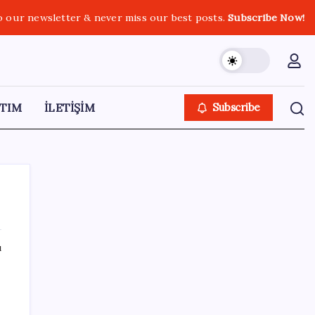
o our newsletter & never miss our best posts.
Subscribe Now!
TIM
İLETİŞİM
Subscribe
ı
SON YAZILAR
Gökhan Günaydın: ‘Ferman padişahınsa
meydanlar bizimdir’