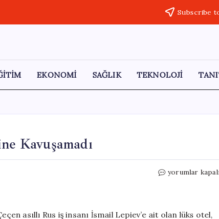
Subscribe t
ĞİTİM
EKONOMİ
SAĞLIK
TEKNOLOJİ
TANI
bine Kavuşamadı
Milyarlık
yorumlar kapal
Lüks
Otel
Yeni
Sahibine
çen asıllı Rus iş insanı İsmail Lepiev’e ait olan lüks otel,