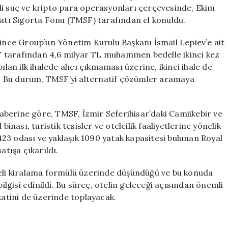
Kavuşamadı
li suç ve kripto para operasyonları çerçevesinde, Ekim
için
tı Sigorta Fonu (TMSF) tarafından el konuldu.
rince Group’un Yönetim Kurulu Başkanı İsmail Lepiev’e ait
MSF tarafından 4,6 milyar TL muhammen bedelle ikinci kez
ılan ilk ihalede alıcı çıkmaması üzerine, ikinci ihale de
di. Bu durum, TMSF’yi alternatif çözümler aramaya
berine göre, TMSF, İzmir Seferihisar’daki Camiikebir ve
inası, turistik tesisler ve otelcilik faaliyetlerine yönelik
 423 odası ve yaklaşık 1090 yatak kapasitesi bulunan Royal
atışa çıkarıldı.
teli kiralama formülü üzerinde düşündüğü ve bu konuda
gisi edinildi. Bu süreç, otelin geleceği açısından önemli
katini de üzerinde toplayacak.