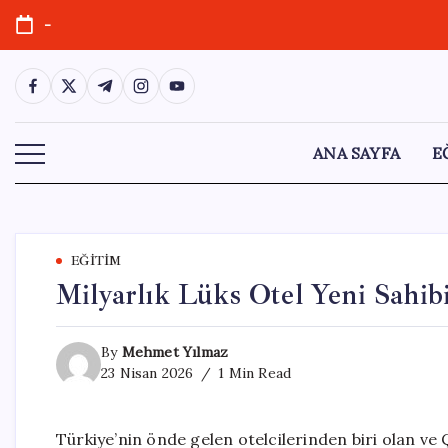
Skip
-
to
content
https://www.facebook.com/
https://twitter.com/
https://t.me/
https://www.instagram.com/
https://youtube.com/
ANA SAYFA
E
EĞITIM
Milyarlık Lüks Otel Yeni Sahi
By
Mehmet Yılmaz
23 Nisan 2026
1 Min Read
Türkiye’nin önde gelen otelcilerinden biri olan ve Çe