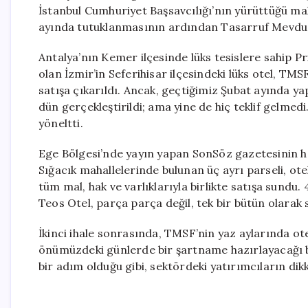
İstanbul Cumhuriyet Başsavcılığı’nın yürüttüğü ma
ayında tutuklanmasının ardından Tasarruf Mevdua
Antalya’nın Kemer ilçesinde lüks tesislere sahip P
olan İzmir’in Seferihisar ilçesindeki lüks otel, T
satışa çıkarıldı. Ancak, geçtiğimiz Şubat ayında yap
dün gerçekleştirildi; ama yine de hiç teklif gelme
yöneltti.
Ege Bölgesi’nde yayın yapan SonSöz gazetesinin ha
Sığacık mahallelerinde bulunan üç ayrı parseli, otel b
tüm mal, hak ve varlıklarıyla birlikte satışa sundu.
Teos Otel, parça parça değil, tek bir bütün olarak s
İkinci ihale sonrasında, TMSF’nin yaz aylarında o
önümüzdeki günlerde bir şartname hazırlayacağı bil
bir adım olduğu gibi, sektördeki yatırımcıların dik