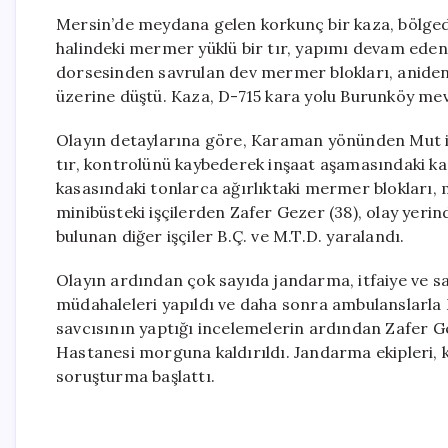
Mersin’de meydana gelen korkunç bir kaza, bölged
halindeki mermer yüklü bir tır, yapımı devam eden 
dorsesinden savrulan dev mermer blokları, aniden
üzerine düştü. Kaza, D-715 kara yolu Burunköy mev
Olayın detaylarına göre, Karaman yönünden Mut is
tır, kontrolünü kaybederek inşaat aşamasındaki ka
kasasındaki tonlarca ağırlıktaki mermer blokları, 
minibüsteki işçilerden Zafer Gezer (38), olay yerin
bulunan diğer işçiler B.Ç. ve M.T.D. yaralandı.
Olayın ardından çok sayıda jandarma, itfaiye ve sağl
müdahaleleri yapıldı ve daha sonra ambulanslarla
savcısının yaptığı incelemelerin ardından Zafer Ge
Hastanesi morguna kaldırıldı. Jandarma ekipleri, kaz
soruşturma başlattı.