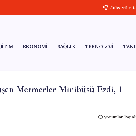
Subscribe t
ĞİTİM
EKONOMİ
SAĞLIK
TEKNOLOJİ
TANI
üşen Mermerler Minibüsü Ezdi, 1
Mersin’de
yorumlar kapal
Feci
Kaza:
Tırdan