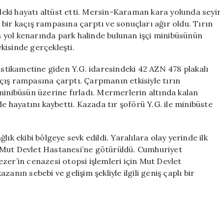
Düşen
eki hayatı altüst etti. Mersin-Karaman kara yolunda seyi
Mermerler
bir kaçış rampasına çarptı ve sonuçları ağır oldu. Tırın
Minibüsü
 yol kenarında park halinde bulunan işçi minibüsünün
Ezdi,
kisinde gerçekleşti.
1
Ölü,
tikametine giden Y.G. idaresindeki 42 AZN 478 plakalı
3
çış rampasına çarptı. Çarpmanın etkisiyle tırın
Yaralı
minibüsün üzerine fırladı. Mermerlerin altında kalan
için
de hayatını kaybetti. Kazada tır şoförü Y.G. ile minibüste
ık ekibi bölgeye sevk edildi. Yaralılara olay yerinde ilk
 Mut Devlet Hastanesi’ne götürüldü. Cumhuriyet
zer’in cenazesi otopsi işlemleri için Mut Devlet
anın sebebi ve gelişim şekliyle ilgili geniş çaplı bir