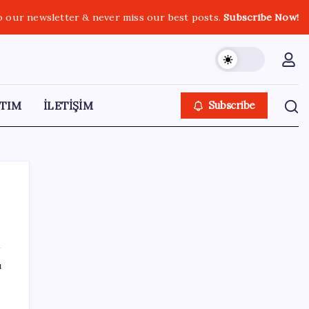
o our newsletter & never miss our best posts.
Subscribe Now!
TIM
İLETİŞİM
Subscribe
SON YAZILAR
ı
Etteki protein marulda üretildi!