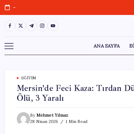
Skip
-
to
content
https://www.facebook.com/
https://twitter.com/
https://t.me/
https://www.instagram.com/
https://youtube.com/
ANA SAYFA
E
EĞITIM
Mersin’de Feci Kaza: Tırdan D
Ölü, 3 Yaralı
By
Mehmet Yılmaz
28 Nisan 2026
1 Min Read