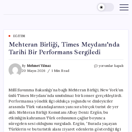
Skip
to
content
EĞITIM
Mehteran Birliği, Times Meydanı’nda
Tarihi Bir Performans Sergiledi
Mehteran
By
Mehmet Yılmaz
yorumlar kapalı
Birliği,
20 Mayıs 2026
1 Min Read
Times
Meydanı’nda
Tarihi
Millî Savunma Bakanlığı’na bağlı Mehteran Birliği, New York’un
Bir
ünlü Times Meydanı’nda unutulmaz bir konser gerçekleştirdi.
Performans
Sergiledi
Performansa yönelik ilgi oldukça yoğundu ve dinleyiciler
için
arasında Türk vatandaşlarının yanı sıra birçok turist de yer
aldı. Mehteran Birliği Komutanı Albay Deniz Ergün, bu
etkinliğin kahraman Türk ordusunun çağlar boyunca
süregelen sesi olduğunu vurguladı. Ergün, “Burada yaşayan
Türklerin ve bu turistik alanı ziyaret edenlerin gösterdiği ilgi