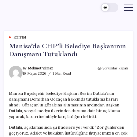
Skip
to
content
EĞITIM
Manisa’da CHP’li Belediye Başkanının
Danışmanı Tutuklandı
Manisa’da
By
Mehmet Yılmaz
yorumlar kapalı
CHP’li
16 Mayıs 2026
1 Min Read
Belediye
Başkanının
Danışmanı
Manisa Büyükşehir Belediye Başkanı Besim Dutlulu’nun
Tutuklandı
danışmanı Demirhan Gözaçan hakkında tutuklama kararı
için
alındı. Gözaçan’ın gözaltına alınmasının ardından Başkan
Dutlulu, sosyal medya üzerinden duruma dair bir açıklama
yaparak, kararı üzüntüyle karşıladığını belirtti.
Dutlulu, açıklamasında şu ifadelere yer verdi: “Zor günlerden
geçiyoruz. Adalet ve hukukun üstünlüğüne ihtiyacımızın en çok