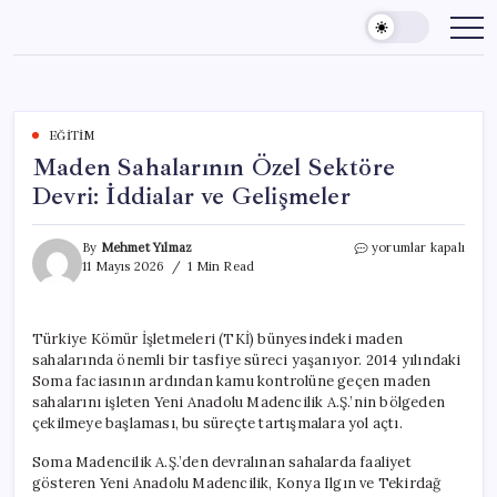
Skip
to
content
EĞITIM
Maden Sahalarının Özel Sektöre
Devri: İddialar ve Gelişmeler
Maden
By
Mehmet Yılmaz
yorumlar kapalı
Sahalarının
11 Mayıs 2026
1 Min Read
Özel
Sektöre
Devri:
Türkiye Kömür İşletmeleri (TKİ) bünyesindeki maden
İddialar
sahalarında önemli bir tasfiye süreci yaşanıyor. 2014 yılındaki
ve
Gelişmeler
Soma faciasının ardından kamu kontrolüne geçen maden
için
sahalarını işleten Yeni Anadolu Madencilik A.Ş.’nin bölgeden
çekilmeye başlaması, bu süreçte tartışmalara yol açtı.
Soma Madencilik A.Ş.’den devralınan sahalarda faaliyet
gösteren Yeni Anadolu Madencilik, Konya Ilgın ve Tekirdağ