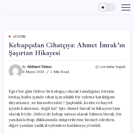
Skip
to
content
EĞITIM
Kebapçıdan Cihatçıya: Ahmet İmrak’ın
Şaşırtan Hikayesi
Kebapçıdan
By
Mehmet Yılmaz
yorumlar kapalı
Cihatçıya:
11 Mayıs 2026
2 Min Read
Ahmet
İmrak’ın
Şaşırtan
Eğer bir gün Gebze’de kebapçı olarak tanıdığınız birinin
Hikayesi
birkaç hafta içinde cihat için silahlı bir eyleme katıldığını
için
duyarsanız, ne hissedersiniz? Şaşkınlık, korku ve hayret
içinde kalırsınız, değil mi? İşte Ahmet İmrak’ın hikayesi tam
olarak böyle. Gebze’de kebap ustası olarak bilinen İmrak, bir
yandan kebap dükkanında müşterilerine hizmet ederken,
diğer yandan radikal eylemlere katılmaya yöneldi.