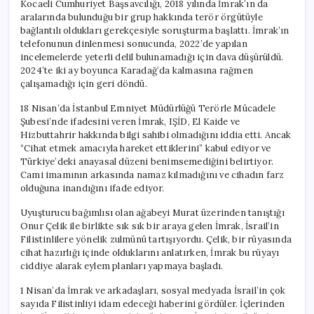
Kocaeli Cumhuriyet Başsavcılığı, 2018 yılında İmrak’ın da
aralarında bulunduğu bir grup hakkında terör örgütüyle
bağlantılı oldukları gerekçesiyle soruşturma başlattı. İmrak’ın
telefonunun dinlenmesi sonucunda, 2022’de yapılan
incelemelerde yeterli delil bulunamadığı için dava düşürüldü.
2024’te iki ay boyunca Karadağ’da kalmasına rağmen
çalışamadığı için geri döndü.
18 Nisan’da İstanbul Emniyet Müdürlüğü Terörle Mücadele
Şubesi’nde ifadesini veren İmrak, IŞİD, El Kaide ve
Hizbuttahrir hakkında bilgi sahibi olmadığını iddia etti. Ancak
“Cihat etmek amacıyla hareket ettiklerini” kabul ediyor ve
Türkiye’deki anayasal düzeni benimsemediğini belirtiyor.
Cami imamının arkasında namaz kılmadığını ve cihadın farz
olduğuna inandığını ifade ediyor.
Uyuşturucu bağımlısı olan ağabeyi Murat üzerinden tanıştığı
Onur Çelik ile birlikte sık sık bir araya gelen İmrak, İsrail’in
Filistinlilere yönelik zulmünü tartışıyordu. Çelik, bir rüyasında
cihat hazırlığı içinde olduklarını anlatırken, İmrak bu rüyayı
ciddiye alarak eylem planları yapmaya başladı.
1 Nisan’da İmrak ve arkadaşları, sosyal medyada İsrail’in çok
sayıda Filistinliyi idam edeceği haberini gördüler. İçlerinden