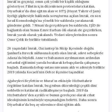
İmrak’ın geçmişi, onun çok yönlü bir kişilik olduğunu
gösteriyor. Filistin için düzenlenen protestolara katılan,
Diyarbakır’da dini eğitim alan ve HTŞ (Hayat Tahrir el Şam)
üyeliği şüphesiyle hakkında soruşturma açılan İmrak, en son
İsrail Konsolosluğu’na yönelik bir saldırıda yaralanarak
gündeme geldi. 7 Nisan’da gerçekleşen bu saldırıda, IŞİD ile
bağlantılı olan Yunus Emre Sarban ölü olarak ele geçirilirken,
İmrak yaralı olarak yakalandı. Tedavi süreçlerinden sonra
Onur Çelik ile birlikte tutuklandı.
26 yaşındaki İmrak, Gaziantep’in Nizip ilçesinde doğdu.
Şanlıurfa Birecik nüfusuna kayıtlı olan İmrak, ailevi sebeplerle
Adana’da büyüdü. Anne ve babasının ayrılmasının ardından
ortaokul eğitimini yarıda bırakarak kebapçılarda çalışmaya
başladı. Zamanla kebap ustası unvanını aldı ve ailesiyle birlikte
2019 yılında Kocaeli’nin Gebze ilçesine taşındılar.
Ağabeyleri Seyfettin ve Murat’ın etkisiyle Hizbuttahrir
örgütüne katılan İmrak, bu grubun düzenlediği çeşitli dini
sohbetlere katılarak radikalleşmeye başladı. 2019’da
Hizbuttahrir’den ayrıldı ve bunun gerekçesi olarak cihat
ideolojisinin kendisiyle uyuşmadığını belirtti. Daha sonra
Diyarbakır’da beş ay süresince dini eğitim aldı.