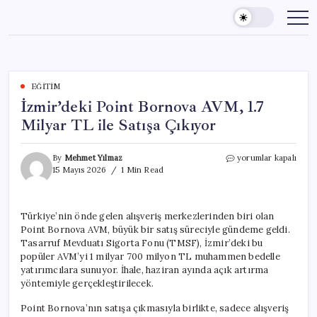
Skip
to
content
EĞITIM
İzmir’deki Point Bornova AVM, 1.7
Milyar TL ile Satışa Çıkıyor
İzmir’deki
By
Mehmet Yılmaz
yorumlar kapalı
Point
15 Mayıs 2026
1 Min Read
Bornova
AVM,
1.7
Türkiye’nin önde gelen alışveriş merkezlerinden biri olan
Milyar
Point Bornova AVM, büyük bir satış süreciyle gündeme geldi.
TL
ile
Tasarruf Mevduatı Sigorta Fonu (TMSF), İzmir’deki bu
Satışa
popüler AVM’yi 1 milyar 700 milyon TL muhammen bedelle
Çıkıyor
yatırımcılara sunuyor. İhale, haziran ayında açık artırma
için
yöntemiyle gerçekleştirilecek.
Point Bornova’nın satışa çıkmasıyla birlikte, sadece alışveriş