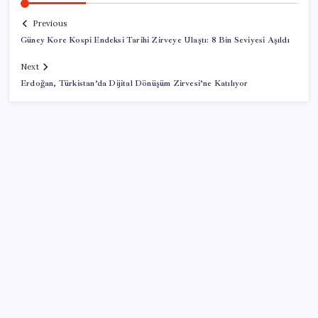
Previous
Güney Kore Kospi Endeksi Tarihi Zirveye Ulaştı: 8 Bin Seviyesi Aşıldı
Next
Erdoğan, Türkistan’da Dijital Dönüşüm Zirvesi’ne Katılıyor
SON YAZILAR
Etteki protein marulda üretildi!
Son dakika… ‘Çerçeve yasa’ TBMM Başkanlığı’na
sunuldu: 360’a yakın milletvekili imzaladı