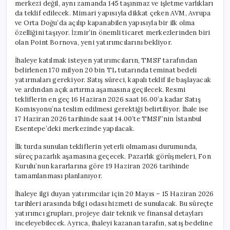
merkezi değil, aynı zamanda 145 taşınmaz ve işletme varlıkları
da teklif edilecek. Mimari yapısıyla dikkat çeken AVM, Avrupa
ve Orta Doğu’da açılıp kapanabilen yapısıyla bir ilk olma
özelliğini taşıyor. İzmir’in önemli ticaret merkezlerinden biri
olan Point Bornova, yeni yatırımcılarını bekliyor.
İhaleye katılmak isteyen yatırımcıların, TMSF tarafından
belirlenen 170 milyon 20 bin TL tutarında teminat bedeli
yatırmaları gerekiyor. Satış süreci, kapalı teklif ile başlayacak
ve ardından açık artırma aşamasına geçilecek. Resmi
tekliflerin en geç 16 Haziran 2026 saat 16.00’a kadar Satış
Komisyonu’na teslim edilmesi gerektiği belirtiliyor. İhale ise
17 Haziran 2026 tarihinde saat 14.00’te TMSF’nin İstanbul
Esentepe’deki merkezinde yapılacak.
İlk turda sunulan tekliflerin yeterli olmaması durumunda,
süreç pazarlık aşamasına geçecek. Pazarlık görüşmeleri, Fon
Kurulu’nun kararlarına göre 19 Haziran 2026 tarihinde
tamamlanması planlanıyor.
İhaleye ilgi duyan yatırımcılar için 20 Mayıs – 15 Haziran 2026
tarihleri arasında bilgi odası hizmeti de sunulacak. Bu süreçte
yatırımcı grupları, projeye dair teknik ve finansal detayları
inceleyebilecek. Ayrıca, ihaleyi kazanan tarafın, satış bedeline