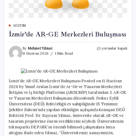
EĞITIM
İzmir’de AR-GE Merkezleri Buluşması
İzmir’de
By
Mehmet Yılmaz
yorumlar kapalı
AR-
11 Haziran 2026
1 Min Read
GE
Merkezleri
Buluşması
için
İzmir’de AR-GE Merkezleri Buluşması Posted on 11 Haziran
2026 by Yusuf Arslan İzmir’de Ar-Ge ve Tasarım Merkezleri
İletişim ve İş Birliği Platformu (ARGEMİP) tarafından 3. AR-GE
ve Tasarım Merkezleri Buluşması düzenlendi. Dokuz Eylül
Üniversitesi (DEÜ) Rektörlüğü ev sahipliğinde 15 Temmuz
Şehitler Salonu’nda yapılan etkinliğin açılışında konuşan DEÜ
Rektörü Prof. Dr. Bayram Yılmaz, üniversite olarak AR-GE ve
tasarım projelerine önem verdiklerini söyledi. Üniversitenin
teknoparkı DEPARK’ın önemli bilimsel çalışmalara imza
attığını ifade eden Yılmaz, “Üniversitemiz sanayimizin,