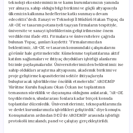
teknoloji ekosistemimizin ve kamu kurumlarımızın yanında
yer almaya, sahip olduğu bilgi birikimi ve güçlü altyapısıyla
ülkemizin kalkınma hedeflerine katkı sunmaya devam
edecektir.”dedi. Sanayi ve Teknoloji İl Müdürü Hakan Topaç da
AR-GE ve tasarım potansiyeli taşıyan firmaların tespitiyle,
üniversite ve sanayi işbirliklerinin geliştirilmesine önem
verdiklerini ifade etti. Firmalara ve üniversitelere çağrıda
bulunan Topaç, şunları kaydetti: “Firmalarımızdan
beklentimiz, AR-GE ve tasarım konusundaki çalışmalarını
görünür hale getirmeleridir. Kümelenme toplantılarına aktif
katılım sağlamaları ve ihtiyaç duydukları işbirliği alanlarını
bizimle paylaşmalarıdır. Üniversitelerimizden beklentimiz ise
sahip oldukları araştırma altyapısını, akademik birikimi ve
proje geliştirme kapasitelerini sektör ihtiyaçlarıyla
buluşturacak işbirliklerine öncülük etmeleridir.” ARGEMİP
Yürütme Kurulu Başkanı Okan Özkan ise toplantının
temasının süreklilik ve dayanışma olduğunu anlatarak, “AR-GE
teşviklerinden, uluslararası fonlara kadar birçok konuda
toplantılar düzenledik. Üniversitelerimiz, teknoparklarımızla
ve devlet kurumlarımızla işbirlikleri geliştirdik.” diye konuştu.
Konuşmaların ardından DEÜ ile ARGEMİP arasında işbirliği
protokolü imzalandı, panel ve çalıştay gerçekleştirildi.