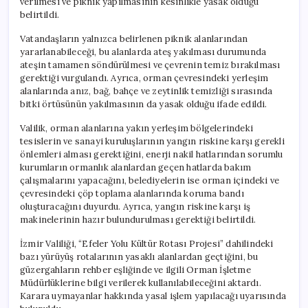
verilmesi ve piknik yapılmasının kesinlikle yasak olduğu
belirtildi.
Vatandaşların yalnızca belirlenen piknik alanlarından
yararlanabileceği, bu alanlarda ateş yakılması durumunda
ateşin tamamen söndürülmesi ve çevrenin temiz bırakılması
gerektiği vurgulandı. Ayrıca, orman çevresindeki yerleşim
alanlarında anız, bağ, bahçe ve zeytinlik temizliği sırasında
bitki örtüsünün yakılmasının da yasak olduğu ifade edildi.
Valilik, orman alanlarına yakın yerleşim bölgelerindeki
tesislerin ve sanayi kuruluşlarının yangın riskine karşı gerekli
önlemleri alması gerektiğini, enerji nakil hatlarından sorumlu
kurumların ormanlık alanlardan geçen hatlarda bakım
çalışmalarını yapacağını, belediyelerin ise orman içindeki ve
çevresindeki çöp toplama alanlarında koruma bandı
oluşturacağını duyurdu. Ayrıca, yangın riskine karşı iş
makinelerinin hazır bulundurulması gerektiği belirtildi.
İzmir Valiliği, “Efeler Yolu Kültür Rotası Projesi” dahilindeki
bazı yürüyüş rotalarının yasaklı alanlardan geçtiğini, bu
güzergahların rehber eşliğinde ve ilgili Orman İşletme
Müdürlüklerine bilgi verilerek kullanılabileceğini aktardı.
Karara uymayanlar hakkında yasal işlem yapılacağı uyarısında