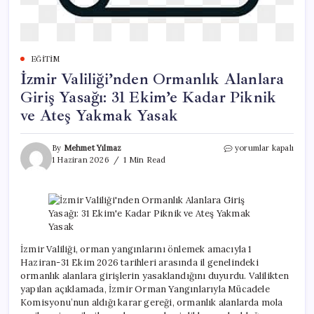
EĞITIM
İzmir Valiliği’nden Ormanlık Alanlara
Giriş Yasağı: 31 Ekim’e Kadar Piknik
ve Ateş Yakmak Yasak
İzmir
By
Mehmet Yılmaz
yorumlar kapalı
Valiliği’nden
1 Haziran 2026
1 Min Read
Ormanlık
Alanlara
Giriş
Yasağı:
31
Ekim’e
Kadar
İzmir Valiliği, orman yangınlarını önlemek amacıyla 1
Piknik
Haziran-31 Ekim 2026 tarihleri arasında il genelindeki
ve
ormanlık alanlara girişlerin yasaklandığını duyurdu. Valilikten
Ateş
yapılan açıklamada, İzmir Orman Yangınlarıyla Mücadele
Yakmak
Komisyonu’nun aldığı karar gereği, ormanlık alanlarda mola
Yasak
için