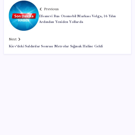
Previous
Efsanevi Rus Otomobil Markası Volga, 16 Yılın
Ardından Yeniden Yollarda
Next
Kiev’deki Saldırılar Sonrası Metrolar Sığınak Haline Geldi
SON YAZILAR
Son dakika… ‘Çerçeve yasa’ TBMM Başkanlığı’na
sunuldu: 360’a yakın milletvekili imzaladı