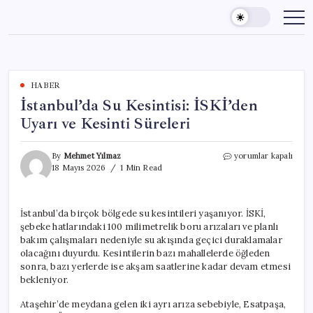
Skip
to
content
HABER
İstanbul’da Su Kesintisi: İSKİ’den
Uyarı ve Kesinti Süreleri
İstanbul’da
By
Mehmet Yılmaz
yorumlar kapalı
Su
18 Mayıs 2026
1 Min Read
Kesintisi:
İSKİ’den
Uyarı
İstanbul’da birçok bölgede su kesintileri yaşanıyor. İSKİ,
ve
şebeke hatlarındaki 100 milimetrelik boru arızaları ve planlı
Kesinti
Süreleri
bakım çalışmaları nedeniyle su akışında geçici duraklamalar
için
olacağını duyurdu. Kesintilerin bazı mahallelerde öğleden
sonra, bazı yerlerde ise akşam saatlerine kadar devam etmesi
bekleniyor.
Ataşehir’de meydana gelen iki ayrı arıza sebebiyle, Esatpaşa,