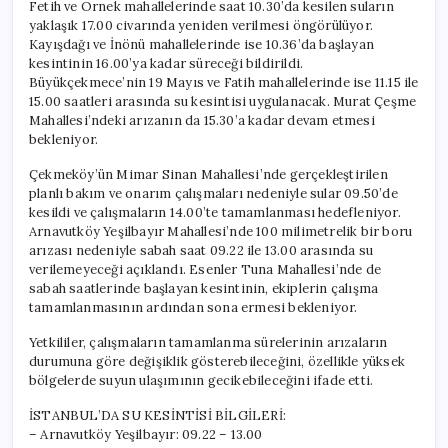
Fetih ve Örnek mahallelerinde saat 10.30’da kesilen suların
yaklaşık 17.00 civarında yeniden verilmesi öngörülüyor.
Kayışdağı ve İnönü mahallelerinde ise 10.36’da başlayan
kesintinin 16.00’ya kadar süreceği bildirildi.
Büyükçekmece’nin 19 Mayıs ve Fatih mahallelerinde ise 11.15 ile
15.00 saatleri arasında su kesintisi uygulanacak. Murat Çeşme
Mahallesi’ndeki arızanın da 15.30’a kadar devam etmesi
bekleniyor.
Çekmeköy’ün Mimar Sinan Mahallesi’nde gerçekleştirilen
planlı bakım ve onarım çalışmaları nedeniyle sular 09.50’de
kesildi ve çalışmaların 14.00’te tamamlanması hedefleniyor.
Arnavutköy Yeşilbayır Mahallesi’nde 100 milimetrelik bir boru
arızası nedeniyle sabah saat 09.22 ile 13.00 arasında su
verilemeyeceği açıklandı. Esenler Tuna Mahallesi’nde de
sabah saatlerinde başlayan kesintinin, ekiplerin çalışma
tamamlanmasının ardından sona ermesi bekleniyor.
Yetkililer, çalışmaların tamamlanma sürelerinin arızaların
durumuna göre değişiklik gösterebileceğini, özellikle yüksek
bölgelerde suyun ulaşımının gecikebileceğini ifade etti.
İSTANBUL’DA SU KESİNTİSİ BİLGİLERİ:
– Arnavutköy Yeşilbayır: 09.22 – 13.00