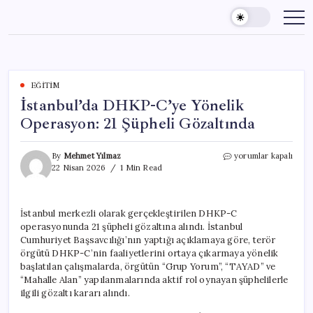
Skip
to
content
EĞITIM
İstanbul’da DHKP-C’ye Yönelik
Operasyon: 21 Şüpheli Gözaltında
İstanbul’da
By
Mehmet Yılmaz
yorumlar kapalı
DHKP-
22 Nisan 2026
1 Min Read
C’ye
Yönelik
Operasyon:
İstanbul merkezli olarak gerçekleştirilen DHKP-C
21
operasyonunda 21 şüpheli gözaltına alındı. İstanbul
Şüpheli
Gözaltında
Cumhuriyet Başsavcılığı’nın yaptığı açıklamaya göre, terör
için
örgütü DHKP-C’nin faaliyetlerini ortaya çıkarmaya yönelik
başlatılan çalışmalarda, örgütün “Grup Yorum”, “TAYAD” ve
“Mahalle Alan” yapılanmalarında aktif rol oynayan şüphelilerle
ilgili gözaltı kararı alındı.