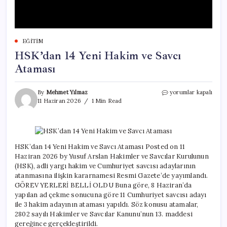
EĞITIM
HSK’dan 14 Yeni Hakim ve Savcı
Ataması
HSK’dan
By
Mehmet Yılmaz
yorumlar kapalı
14
11 Haziran 2026
1 Min Read
Yeni
Hakim
ve
Savcı
Ataması
HSK’dan 14 Yeni Hakim ve Savcı Ataması Posted on 11
için
Haziran 2026 by Yusuf Arslan Hakimler ve Savcılar Kurulunun
(HSK), adli yargı hakim ve Cumhuriyet savcısı adaylarının
atanmasına ilişkin kararnamesi Resmi Gazete’de yayımlandı.
GÖREV YERLERİ BELLİ OLDU Buna göre, 8 Haziran’da
yapılan ad çekme sonucuna göre 11 Cumhuriyet savcısı adayı
ile 3 hakim adayının ataması yapıldı. Söz konusu atamalar,
2802 sayılı Hakimler ve Savcılar Kanunu’nun 13. maddesi
gereğince gerçekleştirildi.