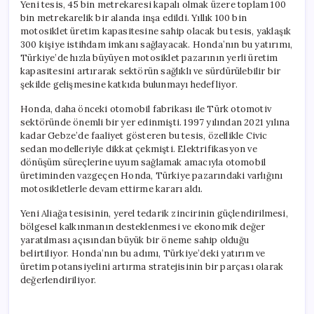
Yeni tesis, 45 bin metrekaresi kapalı olmak üzere toplam 100
bin metrekarelik bir alanda inşa edildi. Yıllık 100 bin
motosiklet üretim kapasitesine sahip olacak bu tesis, yaklaşık
300 kişiye istihdam imkanı sağlayacak. Honda’nın bu yatırımı,
Türkiye’de hızla büyüyen motosiklet pazarının yerli üretim
kapasitesini artırarak sektörün sağlıklı ve sürdürülebilir bir
şekilde gelişmesine katkıda bulunmayı hedefliyor.
Honda, daha önceki otomobil fabrikası ile Türk otomotiv
sektöründe önemli bir yer edinmişti. 1997 yılından 2021 yılına
kadar Gebze’de faaliyet gösteren bu tesis, özellikle Civic
sedan modelleriyle dikkat çekmişti. Elektrifikasyon ve
dönüşüm süreçlerine uyum sağlamak amacıyla otomobil
üretiminden vazgeçen Honda, Türkiye pazarındaki varlığını
motosikletlerle devam ettirme kararı aldı.
Yeni Aliağa tesisinin, yerel tedarik zincirinin güçlendirilmesi,
bölgesel kalkınmanın desteklenmesi ve ekonomik değer
yaratılması açısından büyük bir öneme sahip olduğu
belirtiliyor. Honda’nın bu adımı, Türkiye’deki yatırım ve
üretim potansiyelini artırma stratejisinin bir parçası olarak
değerlendiriliyor.