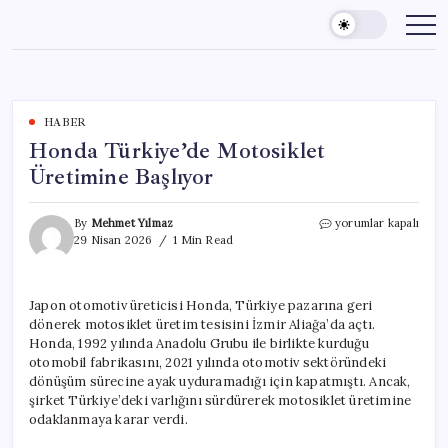
Skip
to
content
HABER
Honda Türkiye’de Motosiklet
Üretimine Başlıyor
Honda
By
Mehmet Yılmaz
yorumlar kapalı
Türkiye’de
29 Nisan 2026
1 Min Read
Motosiklet
Üretimine
Başlıyor
Japon otomotiv üreticisi Honda, Türkiye pazarına geri
için
dönerek motosiklet üretim tesisini İzmir Aliağa’da açtı.
Honda, 1992 yılında Anadolu Grubu ile birlikte kurduğu
otomobil fabrikasını, 2021 yılında otomotiv sektöründeki
dönüşüm sürecine ayak uyduramadığı için kapatmıştı. Ancak,
şirket Türkiye’deki varlığını sürdürerek motosiklet üretimine
odaklanmaya karar verdi.