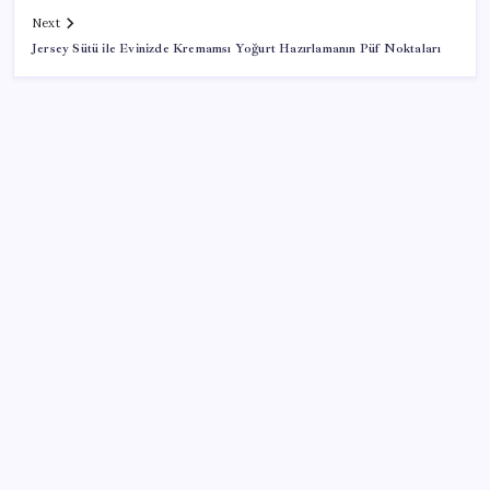
Next
Jersey Sütü ile Evinizde Kremamsı Yoğurt Hazırlamanın Püf Noktaları
SON YAZILAR
Etteki protein marulda üretildi!
Son dakika… ‘Çerçeve yasa’ TBMM Başkanlığı’na
sunuldu: 360’a yakın milletvekili imzaladı
Google Assistant Android Telefonlardan Kaldırılıyor
BYD Türkiye’de satışlarda sert düşüş: Temmuzda 17
araç sattı