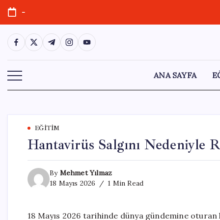
Skip
-
to
content
https://www.facebook.com/
https://twitter.com/
https://t.me/
https://www.instagram.com/
https://youtube.com/
ANA SAYFA
E
EĞITIM
Hantavirüs Salgını Nedeniyle R
By
Mehmet Yılmaz
18 Mayıs 2026
1 Min Read
18 Mayıs 2026 tarihinde dünya gündemine oturan 