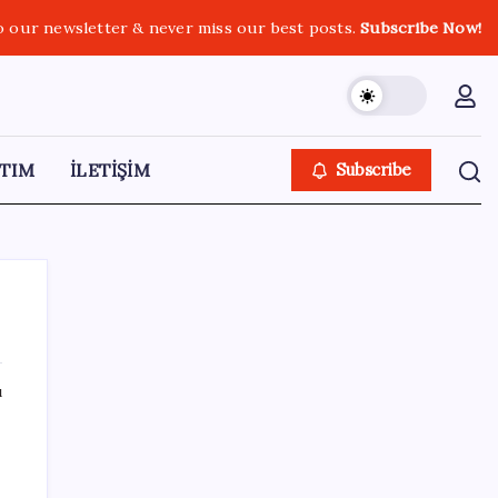
o our newsletter & never miss our best posts.
Subscribe Now!
TIM
İLETİŞİM
Subscribe
ı
SON YAZILAR
Katlanabilir telefonda incelik yarışı kızıştı:
HONOR Magic V6 Türkiye’de