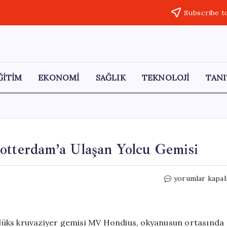
Subscribe t
ĞİTİM
EKONOMİ
SAĞLIK
TEKNOLOJİ
TANI
otterdam’a Ulaşan Yolcu Gemisi
Hantavirüs
yorumlar kapal
Salgını
Nedeniyle
Rotterdam’a
Ulaşan
lüks kruvaziyer gemisi MV Hondius, okyanusun ortasında