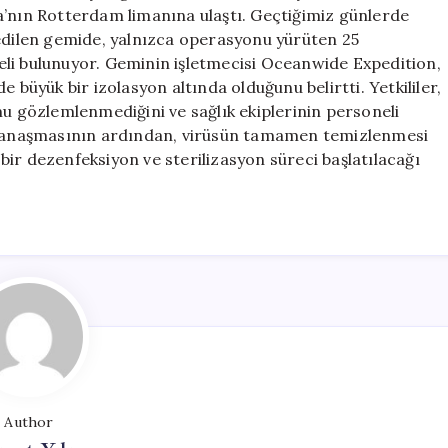
Yolcu
a’nın Rotterdam limanına ulaştı. Geçtiğimiz günlerde
Gemisi
 edilen gemide, yalnızca operasyonu yürüten 25
için
eli bulunuyor. Geminin işletmecisi Oceanwide Expedition,
 büyük bir izolasyon altında olduğunu belirtti. Yetkililer,
gözlemlenmediğini ve sağlık ekiplerinin personeli
a yanaşmasının ardından, virüsün tamamen temizlenmesi
ir dezenfeksiyon ve sterilizasyon süreci başlatılacağı
Author