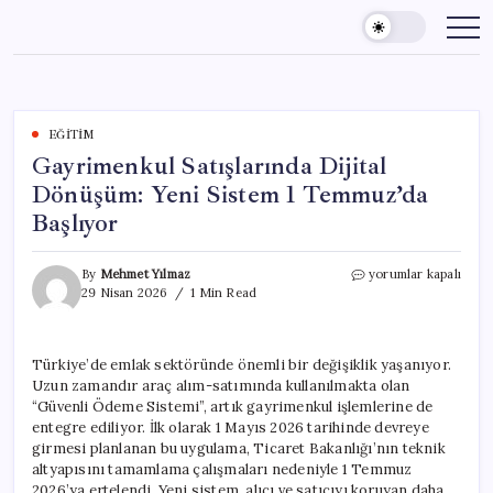
Skip
to
content
EĞITIM
Gayrimenkul Satışlarında Dijital
Dönüşüm: Yeni Sistem 1 Temmuz’da
Başlıyor
Gayrimenkul
By
Mehmet Yılmaz
yorumlar kapalı
Satışlarında
29 Nisan 2026
1 Min Read
Dijital
Dönüşüm:
Yeni
Türkiye’de emlak sektöründe önemli bir değişiklik yaşanıyor.
Sistem
Uzun zamandır araç alım-satımında kullanılmakta olan
1
Temmuz’da
“Güvenli Ödeme Sistemi”, artık gayrimenkul işlemlerine de
Başlıyor
entegre ediliyor. İlk olarak 1 Mayıs 2026 tarihinde devreye
için
girmesi planlanan bu uygulama, Ticaret Bakanlığı’nın teknik
altyapısını tamamlama çalışmaları nedeniyle 1 Temmuz
2026’ya ertelendi. Yeni sistem, alıcı ve satıcıyı koruyan daha