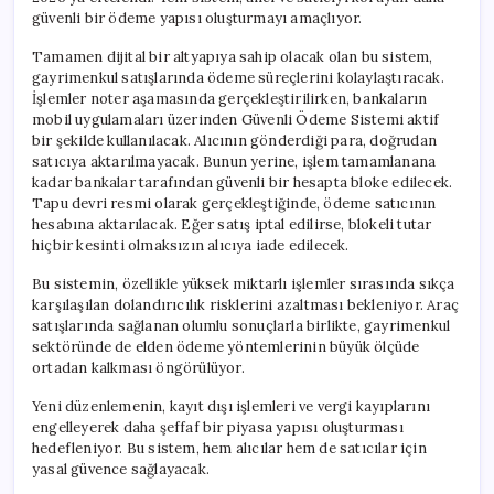
güvenli bir ödeme yapısı oluşturmayı amaçlıyor.
Tamamen dijital bir altyapıya sahip olacak olan bu sistem,
gayrimenkul satışlarında ödeme süreçlerini kolaylaştıracak.
İşlemler noter aşamasında gerçekleştirilirken, bankaların
mobil uygulamaları üzerinden Güvenli Ödeme Sistemi aktif
bir şekilde kullanılacak. Alıcının gönderdiği para, doğrudan
satıcıya aktarılmayacak. Bunun yerine, işlem tamamlanana
kadar bankalar tarafından güvenli bir hesapta bloke edilecek.
Tapu devri resmi olarak gerçekleştiğinde, ödeme satıcının
hesabına aktarılacak. Eğer satış iptal edilirse, blokeli tutar
hiçbir kesinti olmaksızın alıcıya iade edilecek.
Bu sistemin, özellikle yüksek miktarlı işlemler sırasında sıkça
karşılaşılan dolandırıcılık risklerini azaltması bekleniyor. Araç
satışlarında sağlanan olumlu sonuçlarla birlikte, gayrimenkul
sektöründe de elden ödeme yöntemlerinin büyük ölçüde
ortadan kalkması öngörülüyor.
Yeni düzenlemenin, kayıt dışı işlemleri ve vergi kayıplarını
engelleyerek daha şeffaf bir piyasa yapısı oluşturması
hedefleniyor. Bu sistem, hem alıcılar hem de satıcılar için
yasal güvence sağlayacak.