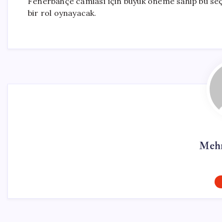
Fenerbahçe camiası için büyük öneme sahip bu seçi
bir rol oynayacak.
Mehm