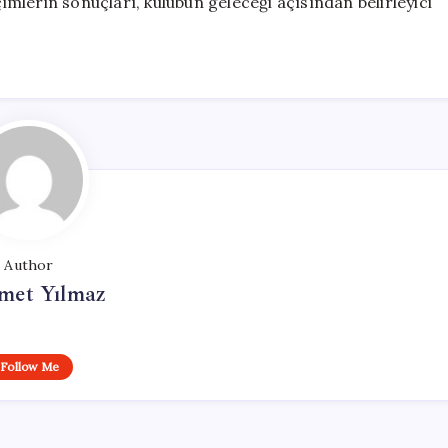
mlerin sonuçları, kulübün geleceği açısından belirleyici
Author
et Yılmaz
Follow Me