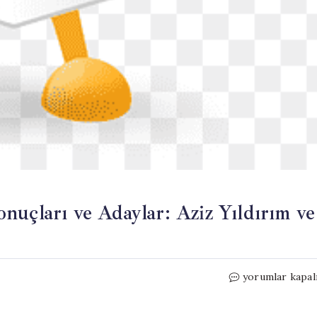
nuçları ve Adaylar: Aziz Yıldırım ve
Fenerbahçe
yorumlar kapal
Başkanlık
Seçimi