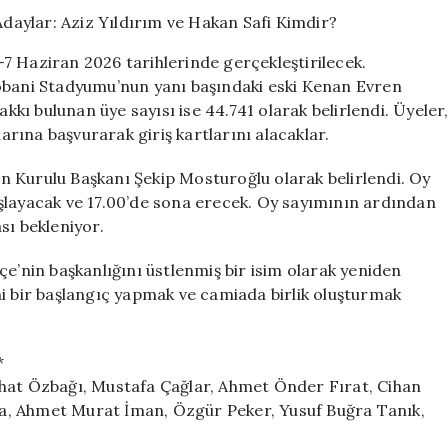
Sonuçları
ve
Adaylar:
7 Haziran 2026 tarihlerinde gerçekleştirilecek.
Aziz
hobani Stadyumu’nun yanı başındaki eski Kenan Evren
Yıldırım
akkı bulunan üye sayısı ise 44.741 olarak belirlendi. Üyeler
ve
Hakan
larına başvurarak giriş kartlarını alacaklar.
Safi
Kimdir?
 Kurulu Başkanı Şekip Mosturoğlu olarak belirlendi. Oy
için
şlayacak ve 17.00’de sona erecek. Oy sayımının ardından
sı bekleniyor.
çe’nin başkanlığını üstlenmiş bir isim olarak yeniden
yeni bir başlangıç yapmak ve camiada birlik oluşturmak
*
ihat Özbağı, Mustafa Çağlar, Ahmet Önder Fırat, Cihan
a, Ahmet Murat İman, Özgür Peker, Yusuf Buğra Tanık,