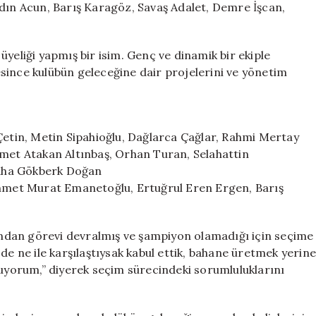
ydın Acun, Barış Karagöz, Savaş Adalet, Demre İşcan,
yeliği yapmış bir isim. Genç ve dinamik bir ekiple
since kulübün geleceğine dair projelerini ve yönetim
 Çetin, Metin Sipahioğlu, Dağlarca Çağlar, Rahmi Mertay
et Atakan Altınbaş, Orhan Turan, Selahattin
aha Gökberk Doğan
 Ahmet Murat Emanetoğlu, Ertuğrul Eren Ergen, Barış
dından görevi devralmış ve şampiyon olamadığı için seçime
de ne ile karşılaştıysak kabul ettik, bahane üretmek yerine
yorum,” diyerek seçim sürecindeki sorumluluklarını