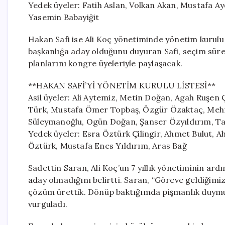
Yedek üyeler: Fatih Aslan, Volkan Akan, Mustafa A
Yasemin Babayiğit
Hakan Safi ise Ali Koç yönetiminde yönetim kurulu ü
başkanlığa aday olduğunu duyuran Safi, seçim süre
planlarını kongre üyeleriyle paylaşacak.
**HAKAN SAFİ’Yİ YÖNETİM KURULU LİSTESİ**
Asil üyeler: Ali Aytemiz, Metin Doğan, Agah Ruşen
Türk, Mustafa Ömer Topbaş, Özgür Özaktaç, Mehm
Süleymanoğlu, Ogün Doğan, Şanser Özyıldırım, T
Yedek üyeler: Esra Öztürk Çilingir, Ahmet Bulut,
Öztürk, Mustafa Enes Yıldırım, Aras Bağ
Sadettin Saran, Ali Koç’un 7 yıllık yönetiminin ar
aday olmadığını belirtti. Saran, “Göreve geldiğimiz
çözüm ürettik. Dönüp baktığımda pişmanlık duymu
vurguladı.