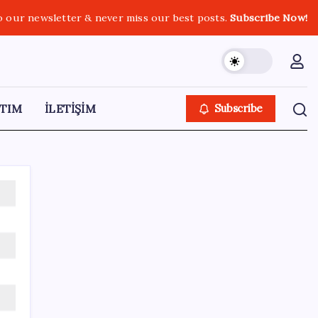
o our newsletter & never miss our best posts.
Subscribe Now!
TIM
İLETİŞİM
Subscribe
SON YAZILAR
Etteki protein marulda üretildi!