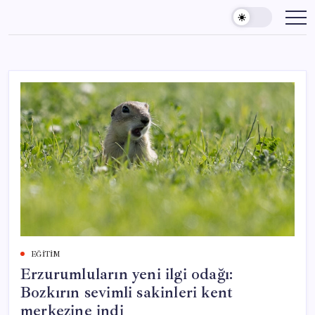
Skip
to
content
EĞITIM
Erzurumluların yeni ilgi odağı:
Bozkırın sevimli sakinleri kent
merkezine indi