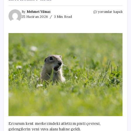
Erzurumluların
By
Mehmet Yılmaz
yorumlar kapalı
yeni
25 Haziran 2026
3 Min Read
ilgi
odağı:
Bozkırın
sevimli
sakinleri
kent
merkezine
indi
için
Erzurum kent merkezindeki atletizm pisti çevresi,
gelengilerin yeni yuva alanı haline geldi.