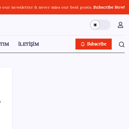
o our newsletter & never miss our best posts.
Subscribe Now!
TIM
İLETİŞİM
Subscribe
ı
SON YAZILAR
Zihin Okuyan Yapay Zeka Firması: Beynini
Okutana 50 Dolar