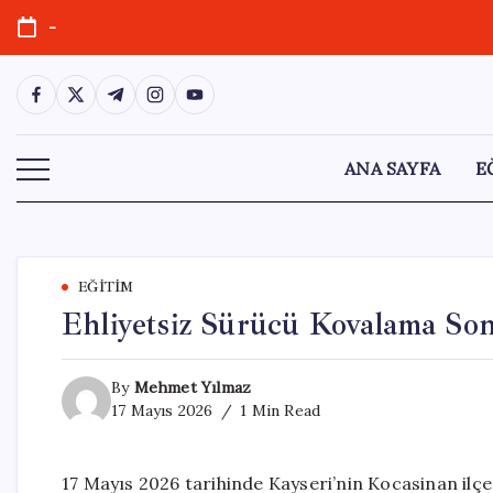
Skip
-
to
content
https://www.facebook.com/
https://twitter.com/
https://t.me/
https://www.instagram.com/
https://youtube.com/
ANA SAYFA
E
EĞITIM
Ehliyetsiz Sürücü Kovalama Son
By
Mehmet Yılmaz
17 Mayıs 2026
1 Min Read
17 Mayıs 2026 tarihinde Kayseri’nin Kocasinan ilçes