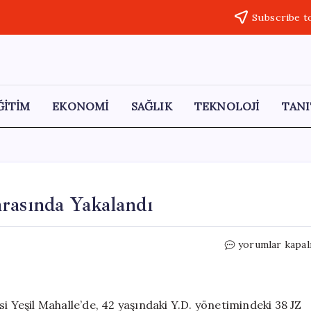
Subscribe t
ĞİTİM
EKONOMİ
SAĞLIK
TEKNOLOJİ
TANI
rasında Yakalandı
Ehliyetsiz
yorumlar kapal
Sürücü
Kovalama
Sonrasında
Yakalandı
i Yeşil Mahalle’de, 42 yaşındaki Y.D. yönetimindeki 38 JZ