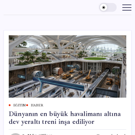
Skip
to
content
EĞITIM
HABER
Dünyanın en büyük havalimanı altına
dev yeraltı treni inşa ediliyor