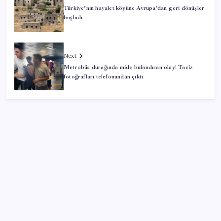
Türkiye’nin hayalet köyüne Avrupa’dan geri dönüşler
başladı
Next
Metrobüs durağında mide bulandıran olay! Taciz
fotoğrafları telefonundan çıktı
SON YAZILAR
Zihin Okuyan Yapay Zeka Firması: Beynini Okutana