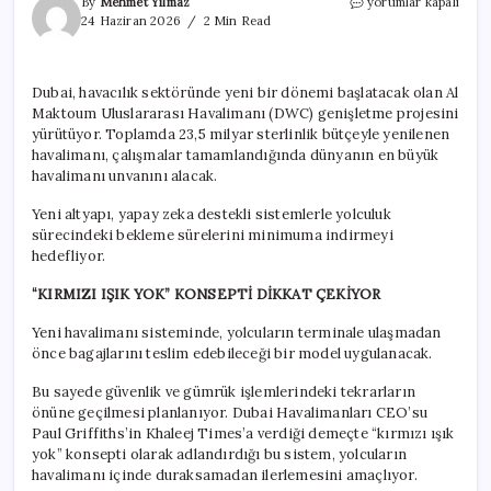
Dünyanın
By
Mehmet Yılmaz
yorumlar kapalı
en
24 Haziran 2026
2 Min Read
büyük
havalimanı
altına
Dubai, havacılık sektöründe yeni bir dönemi başlatacak olan Al
dev
Maktoum Uluslararası Havalimanı (DWC) genişletme projesini
yeraltı
treni
yürütüyor. Toplamda 23,5 milyar sterlinlik bütçeyle yenilenen
inşa
havalimanı, çalışmalar tamamlandığında dünyanın en büyük
ediliyor
havalimanı unvanını alacak.
için
Yeni altyapı, yapay zeka destekli sistemlerle yolculuk
sürecindeki bekleme sürelerini minimuma indirmeyi
hedefliyor.
“KIRMIZI IŞIK YOK” KONSEPTİ DİKKAT ÇEKİYOR
Yeni havalimanı sisteminde, yolcuların terminale ulaşmadan
önce bagajlarını teslim edebileceği bir model uygulanacak.
Bu sayede güvenlik ve gümrük işlemlerindeki tekrarların
önüne geçilmesi planlanıyor. Dubai Havalimanları CEO’su
Paul Griffiths’in Khaleej Times’a verdiği demeçte “kırmızı ışık
yok” konsepti olarak adlandırdığı bu sistem, yolcuların
havalimanı içinde duraksamadan ilerlemesini amaçlıyor.