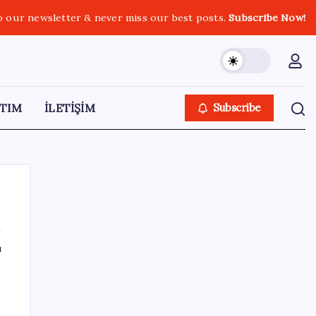
o our newsletter & never miss our best posts.
Subscribe Now!
TIM
İLETİŞİM
Subscribe
ı
SON YAZILAR
Etteki protein marulda üretildi!