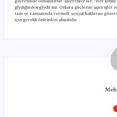
gayretinde olmalıdırlar. İşverenler ise, “Her kimin
giydiğinden giydirsin. Onlara güçlerini aşan işler 
tam ve zamanında vermeli, sosyal haklarını gözetmel
için gerekli önlemleri almalıdır.
Mehm