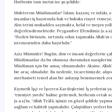
Hutbenin tam metni ise şu şekilde:
Muhterem Müslümanlar! İslam; kazanç ve infakı, zan
insanları iş hayatında hak ve hukuka riayet etmeye
Alın terini mukaddes saymakta, helal ve meşru yoll
değerlendirmektedir. Peygamber Efendimiz (s.a.s),
“Sizden birinizin, sırtında odun taşımakla Allah’ın
istemesinden daha hayırlıdır.”
Aziz Müminler! Bugün, dini ve insani değerlerin ça
Müslümanlar da bu olumsuz durumdan nasiplerini al
Müslüman için bir amaç olmamalıdır. Aksine, Allah’
bir araç olmalıdır. Bu nedenle, ticaretimizde, alışver
merhameti temel alan bir anlayışı benimsemek zo
Kıymetli İşçi ve İşveren Kardeşlerim! İş yerlerini y
“emniyet yurdu” haline getirmek, herkesin ortak s
(s.a.s)’in, “Allah Teâlâ, işinizi en güzel şekilde yap
sağlam ve kaliteli yapmalıdır. Çalıştıkları yerleri