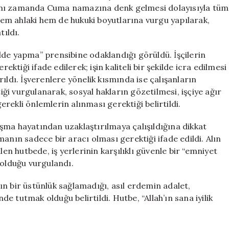
Özel
n aynı zamanda Cuma namazına denk gelmesi dolayısıyla tüm
Hutbe
em ahlaki hem de hukuki boyutlarına vurgu yapılarak,
için
tıldı.
kilde yapma” prensibine odaklandığı görüldü. İşçilerin
ektiği ifade edilerek; işin kaliteli bir şekilde icra edilmesi
ıldı. İşverenlere yönelik kısmında ise çalışanların
i vurgulanarak, sosyal hakların gözetilmesi, işçiye ağır
gerekli önlemlerin alınması gerektiği belirtildi.
şma hayatından uzaklaştırılmaya çalışıldığına dikkat
anın sadece bir aracı olması gerektiği ifade edildi. Alın
len hutbede, iş yerlerinin karşılıklı güvenle bir “emniyet
 olduğu vurgulandı.
n bir üstünlük sağlamadığı, asıl erdemin adalet,
 tutmak olduğu belirtildi. Hutbe, “Allah’ın sana iyilik