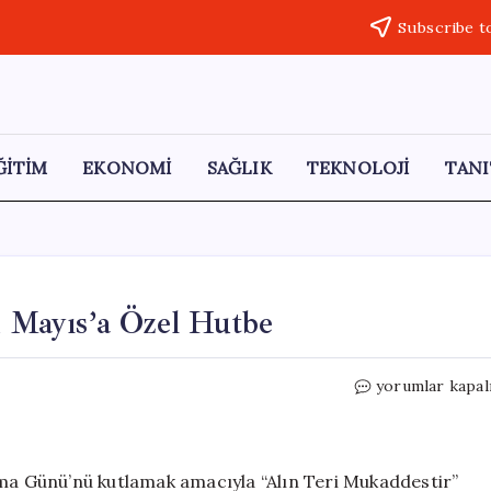
Subscribe t
ĞİTİM
EKONOMİ
SAĞLIK
TEKNOLOJİ
TANI
1 Mayıs’a Özel Hutbe
Diyanet
yorumlar kapal
İşleri
Başkanlığı’ndan
1
Mayıs’a
şma Günü’nü kutlamak amacıyla “Alın Teri Mukaddestir”