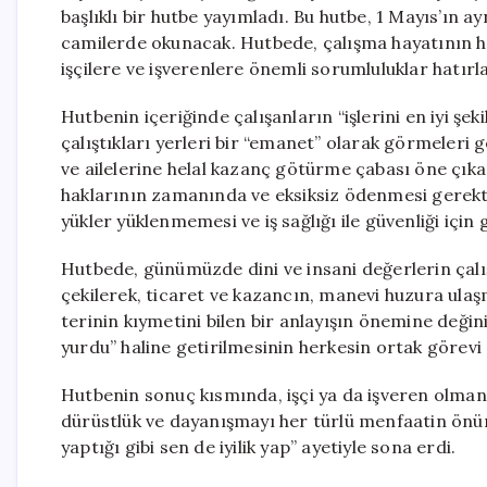
başlıklı bir hutbe yayımladı. Bu hutbe, 1 Mayıs’ı
camilerde okunacak. Hutbede, çalışma hayatının h
işçilere ve işverenlere önemli sorumluluklar hatırla
Hutbenin içeriğinde çalışanların “işlerini en iyi şe
çalıştıkları yerleri bir “emanet” olarak görmeleri ger
ve ailelerine helal kazanç götürme çabası öne çıkar
haklarının zamanında ve eksiksiz ödenmesi gerektiğ
yükler yüklenmemesi ve iş sağlığı ile güvenliği için 
Hutbede, günümüzde dini ve insani değerlerin çalı
çekilerek, ticaret ve kazancın, manevi huzura ulaşm
terinin kıymetini bilen bir anlayışın önemine değini
yurdu” haline getirilmesinin herkesin ortak görevi
Hutbenin sonuç kısmında, işçi ya da işveren olmanı
dürüstlük ve dayanışmayı her türlü menfaatin önünde
yaptığı gibi sen de iyilik yap” ayetiyle sona erdi.