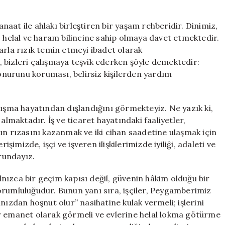
aat ile ahlakı birleştiren bir yaşam rehberidir. Dinimiz,
, helal ve haram bilincine sahip olmaya davet etmektedir.
arla rızık temin etmeyi ibadet olarak
 bizleri çalışmaya teşvik ederken şöyle demektedir:
 onurunu koruması, belirsiz kişilerden yardım
lışma hayatından dışlandığını görmekteyiz. Ne yazık ki,
maktadır. İş ve ticaret hayatındaki faaliyetler,
ın rızasını kazanmak ve iki cihan saadetine ulaşmak için
işimizde, işçi ve işveren ilişkilerimizde iyiliği, adaleti ve
rundayız.
alnızca bir geçim kapısı değil, güvenin hâkim olduğu bir
orumluluğudur. Bunun yanı sıra, işçiler, Peygamberimiz
manızdan hoşnut olur” nasihatine kulak vermeli; işlerini
 bir emanet olarak görmeli ve evlerine helal lokma götürme