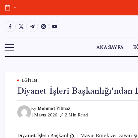
Skip
-
to
content
https://www.facebook.com/
https://twitter.com/
https://t.me/
https://www.instagram.com/
https://youtube.com/
ANA SAYFA
E
EĞITIM
Diyanet İşleri Başkanlığı’ndan 
By
Mehmet Yılmaz
1 Mayıs 2026
2 Min Read
Diyanet İşleri Başkanlığı, 1 Mayıs Emek ve Dayanı