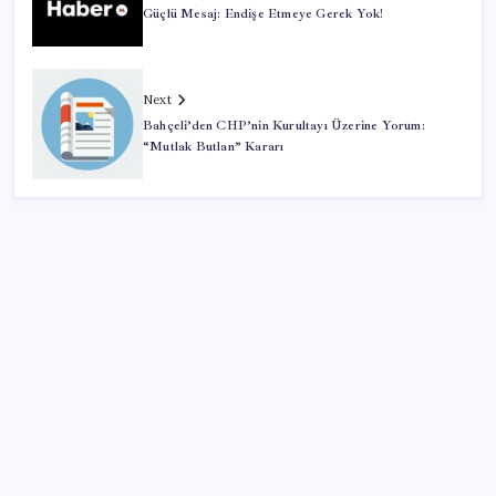
Güçlü Mesaj: Endişe Etmeye Gerek Yok!
Next
Bahçeli’den CHP’nin Kurultayı Üzerine Yorum:
“Mutlak Butlan” Kararı
SON YAZILAR
Zihin Okuyan Yapay Zeka Firması: Beynini Okutana
50 Dolar