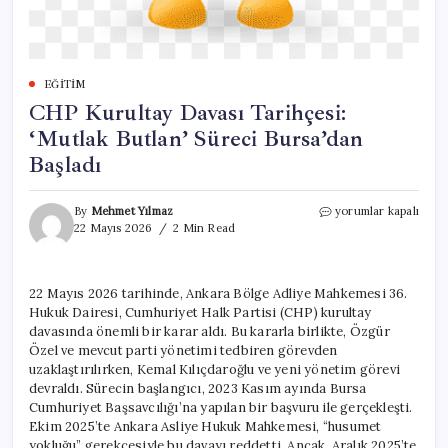
EĞITIM
CHP Kurultay Davası Tarihçesi:
‘Mutlak Butlan’ Süreci Bursa’dan
Başladı
CHP
By
Mehmet Yılmaz
yorumlar kapalı
Kurultay
22 Mayıs 2026
2 Min Read
Davası
Tarihçesi:
‘Mutlak
22 Mayıs 2026 tarihinde, Ankara Bölge Adliye Mahkemesi 36.
Butlan’
Hukuk Dairesi, Cumhuriyet Halk Partisi (CHP) kurultay
Süreci
Bursa’dan
davasında önemli bir karar aldı. Bu kararla birlikte, Özgür
Başladı
Özel ve mevcut parti yönetimi tedbiren görevden
için
uzaklaştırılırken, Kemal Kılıçdaroğlu ve yeni yönetim görevi
devraldı. Sürecin başlangıcı, 2023 Kasım ayında Bursa
Cumhuriyet Başsavcılığı’na yapılan bir başvuru ile gerçekleşti.
Ekim 2025’te Ankara Asliye Hukuk Mahkemesi, “husumet
yokluğu” gerekçesiyle bu davayı reddetti. Ancak, Aralık 2025’te