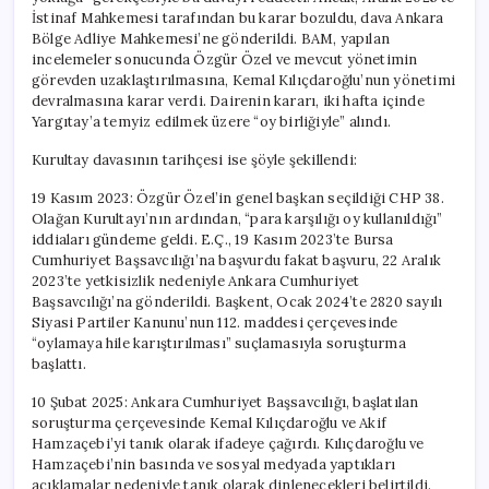
İstinaf Mahkemesi tarafından bu karar bozuldu, dava Ankara
Bölge Adliye Mahkemesi’ne gönderildi. BAM, yapılan
incelemeler sonucunda Özgür Özel ve mevcut yönetimin
görevden uzaklaştırılmasına, Kemal Kılıçdaroğlu’nun yönetimi
devralmasına karar verdi. Dairenin kararı, iki hafta içinde
Yargıtay’a temyiz edilmek üzere “oy birliğiyle” alındı.
Kurultay davasının tarihçesi ise şöyle şekillendi:
19 Kasım 2023: Özgür Özel’in genel başkan seçildiği CHP 38.
Olağan Kurultayı’nın ardından, “para karşılığı oy kullanıldığı”
iddiaları gündeme geldi. E.Ç., 19 Kasım 2023’te Bursa
Cumhuriyet Başsavcılığı’na başvurdu fakat başvuru, 22 Aralık
2023’te yetkisizlik nedeniyle Ankara Cumhuriyet
Başsavcılığı’na gönderildi. Başkent, Ocak 2024’te 2820 sayılı
Siyasi Partiler Kanunu’nun 112. maddesi çerçevesinde
“oylamaya hile karıştırılması” suçlamasıyla soruşturma
başlattı.
10 Şubat 2025: Ankara Cumhuriyet Başsavcılığı, başlatılan
soruşturma çerçevesinde Kemal Kılıçdaroğlu ve Akif
Hamzaçebi’yi tanık olarak ifadeye çağırdı. Kılıçdaroğlu ve
Hamzaçebi’nin basında ve sosyal medyada yaptıkları
açıklamalar nedeniyle tanık olarak dinlenecekleri belirtildi.