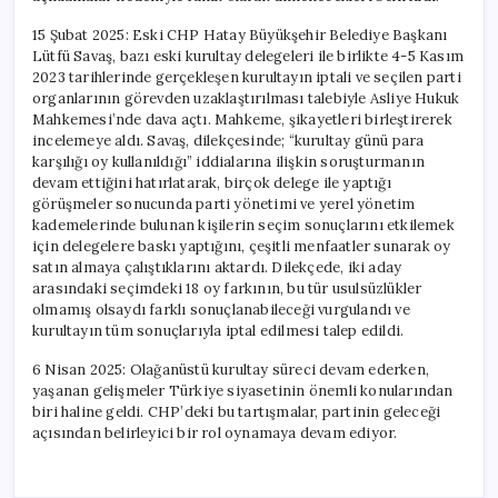
15 Şubat 2025: Eski CHP Hatay Büyükşehir Belediye Başkanı
Lütfü Savaş, bazı eski kurultay delegeleri ile birlikte 4-5 Kasım
2023 tarihlerinde gerçekleşen kurultayın iptali ve seçilen parti
organlarının görevden uzaklaştırılması talebiyle Asliye Hukuk
Mahkemesi’nde dava açtı. Mahkeme, şikayetleri birleştirerek
incelemeye aldı. Savaş, dilekçesinde; “kurultay günü para
karşılığı oy kullanıldığı” iddialarına ilişkin soruşturmanın
devam ettiğini hatırlatarak, birçok delege ile yaptığı
görüşmeler sonucunda parti yönetimi ve yerel yönetim
kademelerinde bulunan kişilerin seçim sonuçlarını etkilemek
için delegelere baskı yaptığını, çeşitli menfaatler sunarak oy
satın almaya çalıştıklarını aktardı. Dilekçede, iki aday
arasındaki seçimdeki 18 oy farkının, bu tür usulsüzlükler
olmamış olsaydı farklı sonuçlanabileceği vurgulandı ve
kurultayın tüm sonuçlarıyla iptal edilmesi talep edildi.
6 Nisan 2025: Olağanüstü kurultay süreci devam ederken,
yaşanan gelişmeler Türkiye siyasetinin önemli konularından
biri haline geldi. CHP’deki bu tartışmalar, partinin geleceği
açısından belirleyici bir rol oynamaya devam ediyor.