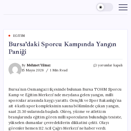
Skip
to
content
EĞITIM
Bursa’daki Sporcu Kampında Yangın
Paniği
Bursa’daki
By
Mehmet Yılmaz
yorumlar kapalı
Sporcu
15 Mayıs 2026
1 Min Read
Kampında
Yangın
Paniği
Bursa’nın Osmangazi ilçesinde bulunan Bursa TOHM Sporcu
için
Kamp ve Eğitim Merkezi’nde meydana gelen yangın, milli
sporcular arasında kaygı yarattı. Gençlik ve Spor Bakanlığı’na
ait 4 katlı spor kompleksinin sauna bölümünde çıkan yangın,
saat 21.30 sularında başladı. Güreş, yüzme ve atletizm
branşlarında eğitim gören milli sporcuların bulunduğu tesiste,
yükselen dumanlar çevredekilerin dikkatini çekti. Olayı
görenler hemen 112 Acil Çağrı Merkezi’ne haber verdi.